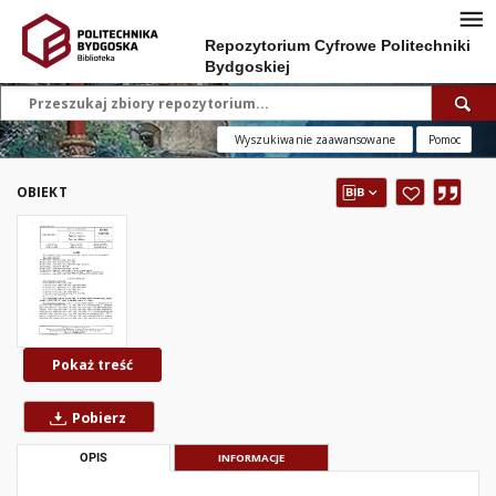
Repozytorium Cyfrowe Politechniki
Bydgoskiej
Wyszukiwanie zaawansowane
Pomoc
OBIEKT
Pokaż treść
Pobierz
OPIS
INFORMACJE