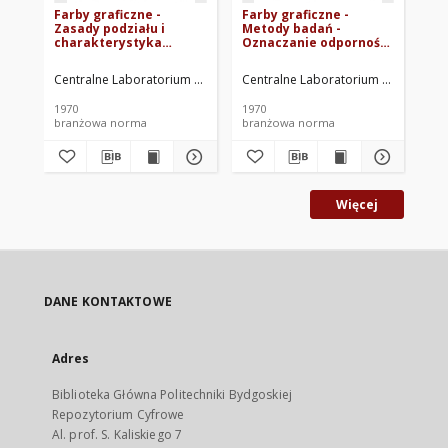
Farby graficzne -
Farby graficzne -
Far
Zasady podziału i
Metody badań -
Me
charakterystyka
Oznaczanie odporności
Oz
techniczna BN-69/7460-
na ścieranie BN-
fa
02
70/7469-26
69
Centralne Laboratorium Farb Graficznych. Oprac.
Centralne Laboratorium Farb Grafic
Cen
1970
1970
197
branżowa norma
branżowa norma
br
Więcej
DANE KONTAKTOWE
Adres
Biblioteka Główna Politechniki Bydgoskiej
Repozytorium Cyfrowe
Al. prof. S. Kaliskiego 7