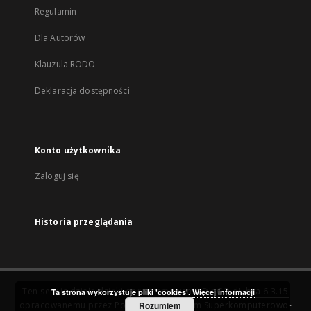
Regulamin
Dla Autorów
Klauzula RODO
Deklaracja dostępności
Konto użytkownika
Zaloguj się
Historia przeglądania
Ten serwis działa dzięki oprogramowaniu
DInGO dLibra 6.3.15
Ta strona wykorzystuje pliki 'cookies'.
Więcej informacji
opracowanemu przez
Poznańskie Centrum Superkomputerowo-
Rozumiem