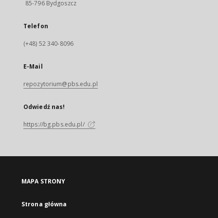
85-796 Bydgoszcz
Telefon
(+48) 52 340-8096
E-Mail
repozytorium@pbs.edu.pl
Odwiedź nas!
https://bg.pbs.edu.pl/
MAPA STRONY
Strona główna