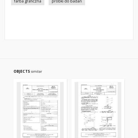
farba graficzna
próbki do badań
OBJECTS
similar