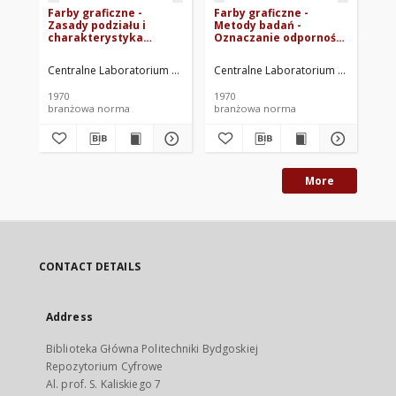
Farby graficzne -
Farby graficzne -
Far
Zasady podziału i
Metody badań -
Me
charakterystyka
Oznaczanie odporności
Oz
techniczna BN-69/7460-
na ścieranie BN-
fa
02
70/7469-26
69
Centralne Laboratorium Farb Graficznych. Oprac.
Centralne Laboratorium Farb Grafic
Cen
1970
1970
197
branżowa norma
branżowa norma
br
More
CONTACT DETAILS
Address
Biblioteka Główna Politechniki Bydgoskiej
Repozytorium Cyfrowe
Al. prof. S. Kaliskiego 7