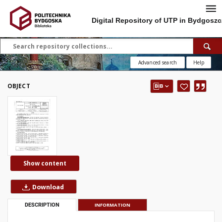
Digital Repository of UTP in Bydgoszc
Advanced search
Help
OBJECT
Show content
Download
DESCRIPTION
INFORMATION