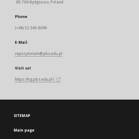
85-796 Bydgoszcz, Poland
Phone
(+48) 52 340-8096
E-Mail
repozytorium@pbs.edu.pl
Visit us!
https://bg.pbs.edu.pl/
SITEMAP
Main page