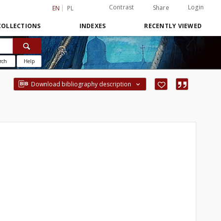
Contrast
Login
Share
EN
PL
COLLECTIONS
INDEXES
RECENTLY VIEWED
rch
Help
Download bibliography description