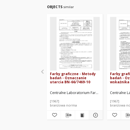
OBJECTS
similar
Farby graficzne - Metody
Farby graf
badań - Oznaczanie
badań - O
utarcia BN-66/7469-10
wskaźnika
66/7469-07
Centralne Laboratorium Farb Graficznych. Oprac
Centralne L
[1967]
[1967]
branżowa norma
branżowa n