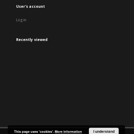
User's account
Log in
Recently viewed
I understand
This page uses 'cookies'.
More information