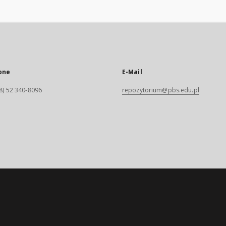
one
E-Mail
8) 52 340-8096
repozytorium@pbs.edu.pl