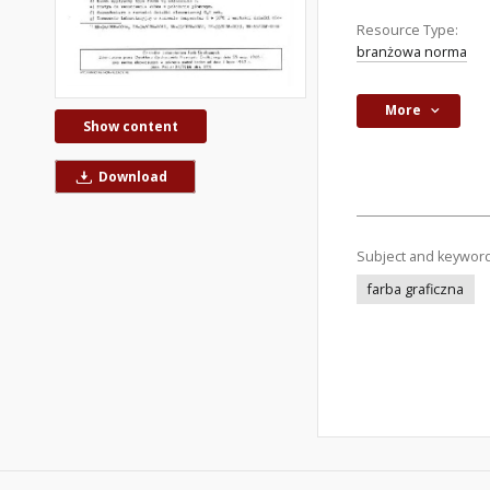
Resource Type:
branżowa norma
More
Show content
Download
Subject and keywor
farba graficzna