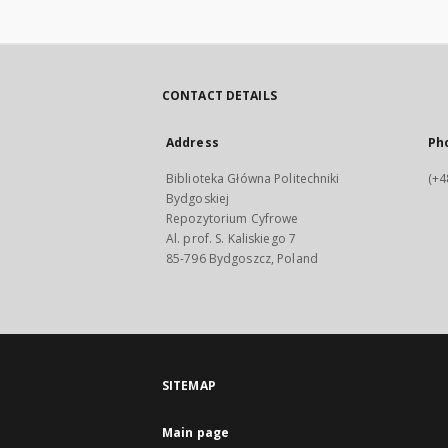
CONTACT DETAILS
Address
Ph
Biblioteka Główna Politechniki
(+4
Bydgoskiej
Repozytorium Cyfrowe
Al. prof. S. Kaliskiego 7
85-796 Bydgoszcz, Poland
SITEMAP
Main page