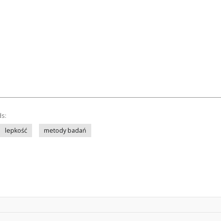
ds:
lepkość
metody badań