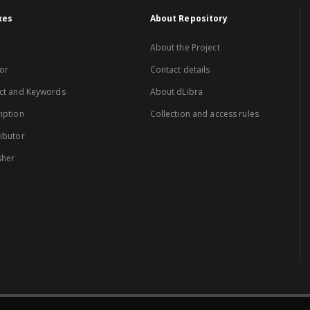
xes
About Repository
About the Project
or
Contact details
ct and Keywords
About dLibra
iption
Collection and access rules
ibutor
sher