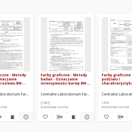
iczne - Metody
Farby graficzne - Metody
Farby graficzne
znaczanie
badań - Oznaczanie
podziału i
 rozlewu BN-
intensywności barwy BN-
charakterystyk
66/7469-08
techniczna BN-6
.
aboratorium Farb Graficznych. Oprac.
Centralne Laboratorium Farb Graficznych. Oprac.
Centralne Laborat
[1967]
1970
orma
branżowa norma
branżowa norma