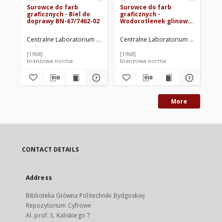
Surowce do farb
Surowce do farb
Su
graficznych - Biel do
graficznych -
gr
doprawy BN-67/7462-02
Wodorotlenek glinowy
Żół
BN-67/7462-01
BN
Centralne Laboratorium Farb Graficznych. Oprac.
Centralne Laboratorium Farb Grafic
Cen
[1968]
[1968]
[19
branżowa norma
branżowa norma
br
More
CONTACT DETAILS
Address
Biblioteka Główna Politechniki Bydgoskiej
Repozytorium Cyfrowe
Al. prof. S. Kaliskiego 7