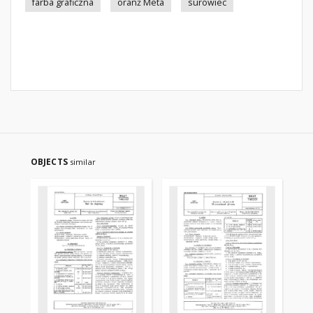
farba graficzna
oranż Meta
surowiec
OBJECTS
similar