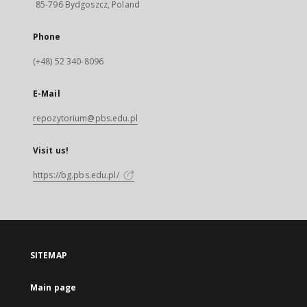
85-796 Bydgoszcz, Poland
Phone
(+48) 52 340-8096
E-Mail
repozytorium@pbs.edu.pl
Visit us!
https://bg.pbs.edu.pl/
SITEMAP
Main page