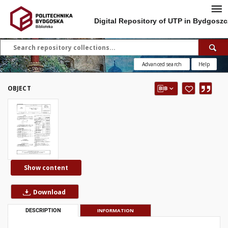
Digital Repository of UTP in Bydgoszc
Advanced search
Help
OBJECT
Show content
Download
DESCRIPTION
INFORMATION