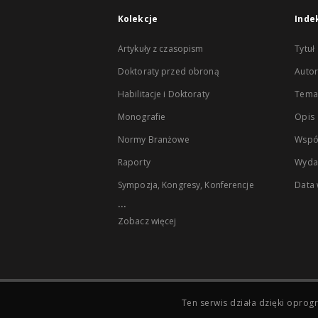
Kolekcje
Inde
Artykuły z czasopism
Tytuł
Doktoraty przed obroną
Autor
Habilitacje i Doktoraty
Temat
Monografie
Opis
Normy Branżowe
Wspó
Raporty
Wyda
Sympozja, Kongresy, Konferencje
Data
...
Zobacz więcej
Ten serwis działa dzięki opr