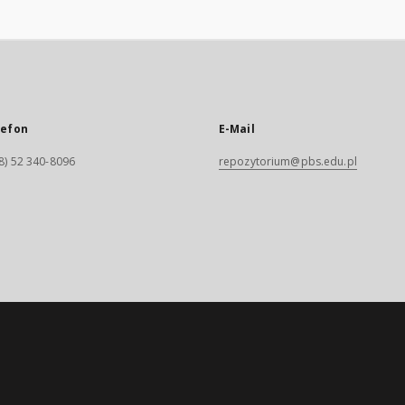
lefon
E-Mail
8) 52 340-8096
repozytorium@pbs.edu.pl