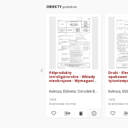
OBIEKTY
podobne
Półprodukty
Druki - El
introligatorskie - Wkłady
opakowań
nieokrojone - Wymagania i
tytoniowyc
badania BN-78/7451-07
Kulesza, Elżbieta
Ośrodek Badawczo-Rozwojowy P
Kulesza, Elż
1979
1975
branżowa norma
branżowa n