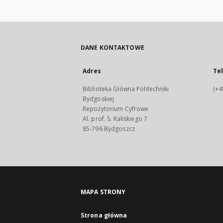
DANE KONTAKTOWE
Adres
Te
Biblioteka Główna Politechniki
(+4
Bydgoskiej
Repozytorium Cyfrowe
Al. prof. S. Kaliskiego 7
85-796 Bydgoszcz
MAPA STRONY
Strona główna