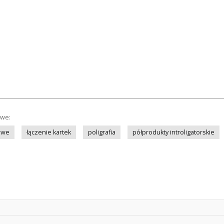
owe:
owe
łączenie kartek
poligrafia
półprodukty introligatorskie