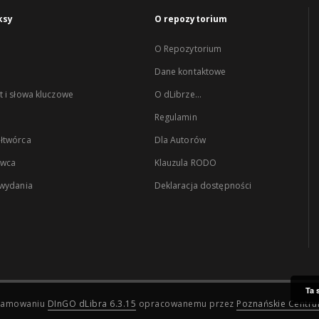
ksy
O repozytorium
O Repozytorium
Dane kontaktowe
 i słowa kluczowe
O dLibrze...
Regulamin
łtwórca
Dla Autorów
wca
Klauzula RODO
 wydania
Deklaracja dostępności
Ta 
ogramowaniu
DInGO dLibra 6.3.15
opracowanemu przez
Poznańskie Centr