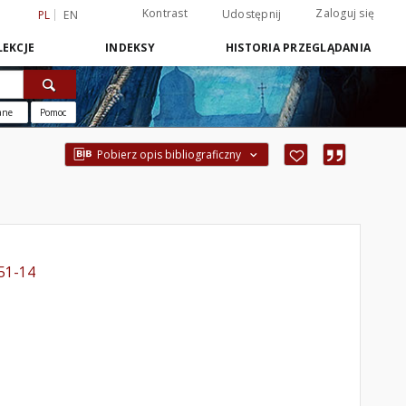
Kontrast
Zaloguj się
Udostępnij
PL
EN
EKCJE
INDEKSY
HISTORIA PRZEGLĄDANIA
ane
Pomoc
Pobierz opis bibliograficzny
451-14