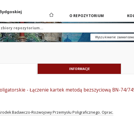
 Bydgoskiej
O REPOZYTORIUM
KOL
Wyszukiwanie zaawansow
INFORMACJE
roligatorskie - Łączenie kartek metodą bezszyciową BN-74/7
rodek Badawczo-Rozwojowy Przemysłu Poligraficznego. Oprac.