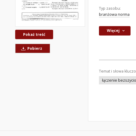
Typ zasobu:
branżowa norma
Więcej
Pokaż treść
Pobierz
Temat i słowa klucz
łączenie bezszyci