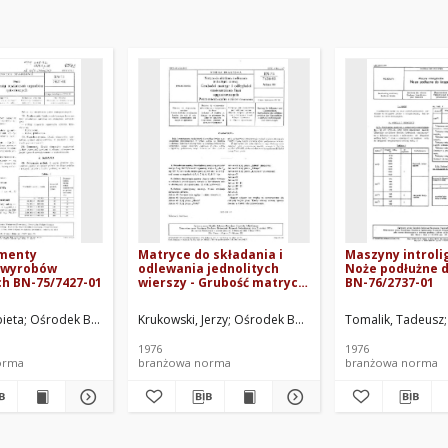
ementy
Matryce do składania i
Maszyny introli
 wyrobów
odlewania jednolitych
Noże podłużne d
h BN-75/7427-01
wierszy - Grubość matryc i
BN-76/2737-01
odległości umieszczania
linii sygnaturowych -
rzemysłu Poligraficznego, Warszawa. Oprac.
bieta
Ośrodek Badawczo-Rozwojowy Przemysłu Poligraficznego, Warszawa. Op
Krukowski, Jerzy
Ośrodek Badawczo-Rozwojowy Przemy
Tomalik, Tadeusz
Postanowienia ogólne i
zakres stosowania BN-
1976
1976
75/7434-03 Arkusz 00
orma
branżowa norma
branżowa norma