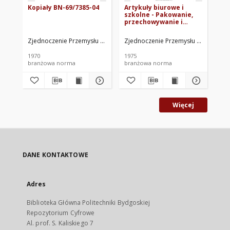
Kopiały BN-69/7385-04
Artykuły biurowe i
Te
szkolne - Pakowanie,
ak
przechowywanie i
transport BN-75/8540-
01
Zjednoczenie Przemysłu Przetworów Papierowych i Materiałów Biuro
Zjednoczenie Przemysłu Papiernicze
Zje
1970
1975
197
branżowa norma
branżowa norma
br
Więcej
DANE KONTAKTOWE
Adres
Biblioteka Główna Politechniki Bydgoskiej
Repozytorium Cyfrowe
Al. prof. S. Kaliskiego 7