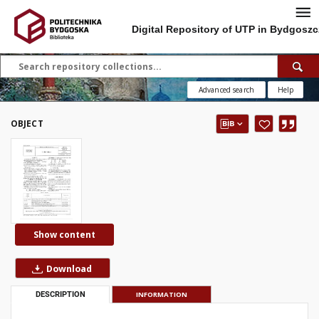
Digital Repository of UTP in Bydgoszc
Advanced search
Help
OBJECT
Show content
Download
DESCRIPTION
INFORMATION