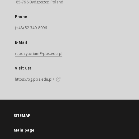
85-796 Bydgoszcz, Poland
Phone
(+48) 52 340-8096
E-Mail
repozytorium@pbs.edu.pl
Visit us!
https://bg.pbs.edu.pl/
SITEMAP
Main page