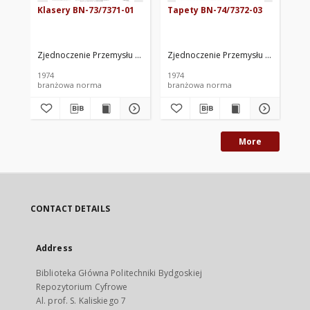
Klasery BN-73/7371-01
Tapety BN-74/7372-03
Sk
01
Zjednoczenie Przemysłu Papierniczego. Oprac.
Zjednoczenie Przemysłu Papiernicze
Zje
1974
1974
197
branżowa norma
branżowa norma
br
More
CONTACT DETAILS
Address
Biblioteka Główna Politechniki Bydgoskiej
Repozytorium Cyfrowe
Al. prof. S. Kaliskiego 7