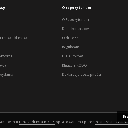
ksy
O repozytorium
O Repozytorium
Dane kontaktowe
 i słowa kluczowe
O dLibrze...
Regulamin
łtwórca
Dla Autorów
wca
Klauzula RODO
 wydania
Deklaracja dostępności
Ta 
ogramowaniu
DInGO dLibra 6.3.15
opracowanemu przez
Poznańskie Centr