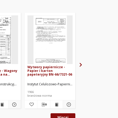
Wytwory papiernicze -
Papier zapałczany BN
 - Wagony
Papier i karton
67/7321-08
ka na
papeteryjny BN-66/7321-06
owe BN-
, Łódź. Oprac.
onstrukcyjne Przemysłu Taboru Kolejowego. Oprac.
Instytut Celulozowo-Papierniczy. Oprac.
Instytut Celulozowo-Pap
1966
1967
branżowa norma
branżowa norma
Więcej