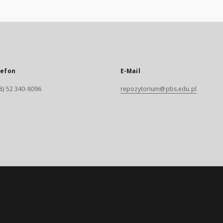
lefon
E-Mail
8) 52 340-8096
repozytorium@pbs.edu.pl