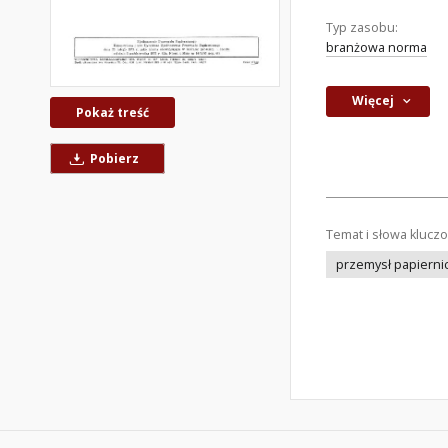
Typ zasobu:
branżowa norma
Więcej
Pokaż treść
Pobierz
Temat i słowa klucz
przemysł papierni