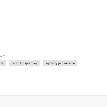
owe:
czy
ręcznik papierowy
wytwory papiernicze