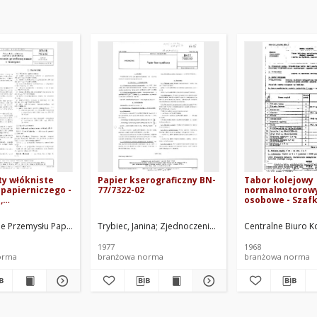
ty włókniste
Papier kserograficzny BN-
Tabor kolejowy
papierniczego -
77/7322-02
normalnotorowy
,
osobowe - Szaf
wanie i
ręczniki papier
BN-78/7314-01
68/3515-24
e Przemysłu Papierniczego, Łódź. Oprac.
Trybiec, Janina
Zjednoczenie Przemysłu Papierniczego
Centralne Biuro K
1977
1968
orma
branżowa norma
branżowa norma