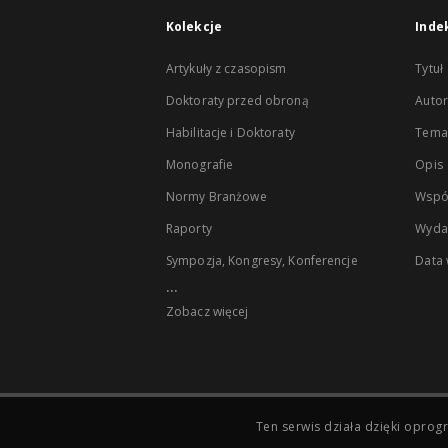
Kolekcje
Inde
Artykuły z czasopism
Tytuł
Doktoraty przed obroną
Autor
Habilitacje i Doktoraty
Temat
Monografie
Opis
Normy Branżowe
Wspó
Raporty
Wyda
Sympozja, Kongresy, Konferencje
Data
...
Zobacz więcej
Ten serwis działa dzięki opr