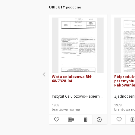
OBIEKTY
podobne
Wata celulozowa BN-
Półproduk
68/7328-04
przemysłu 
Pakowanie
przechowy
transport 
Instytut Celulozowo-Papierniczy. Oprac.
Zjednoczeni
1968
1978
branżowa norma
branżowa n