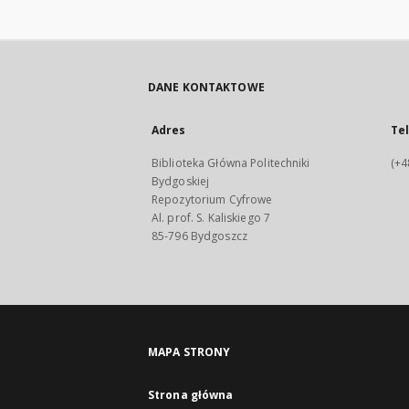
DANE KONTAKTOWE
Adres
Te
Biblioteka Główna Politechniki
(+4
Bydgoskiej
Repozytorium Cyfrowe
Al. prof. S. Kaliskiego 7
85-796 Bydgoszcz
MAPA STRONY
Strona główna