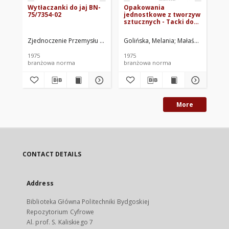
Wytłaczanki do jaj BN-
Opakowania
Op
75/7354-02
jednostkowe z tworzyw
je
sztucznych - Tacki do
sz
artykułów spożywczych
PC
- Wymagania i badania
sp
Zjednoczenie Przemysłu Papierniczego, Łódź. Oprac.
Golińska, Melania
Małaśnicka, Wikto
Gol
BN-75/6415-02
Wy
BN
1975
1975
197
branżowa norma
branżowa norma
br
More
CONTACT DETAILS
Address
Biblioteka Główna Politechniki Bydgoskiej
Repozytorium Cyfrowe
Al. prof. S. Kaliskiego 7