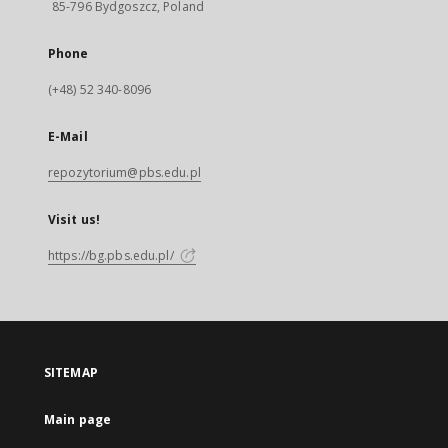
85-796 Bydgoszcz, Poland
Phone
(+48) 52 340-8096
E-Mail
repozytorium@pbs.edu.pl
Visit us!
https://bg.pbs.edu.pl/
SITEMAP
Main page