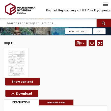
Digital Repository of UTP in Bydgoszc
Advanced search
Help
OBJECT
Show content
Download
DESCRIPTION
INFORMATION