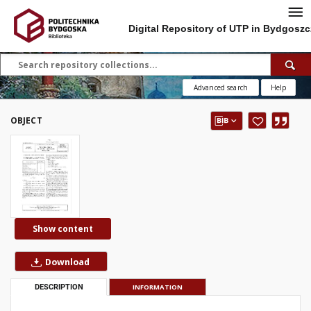
Digital Repository of UTP in Bydgoszc
Advanced search
Help
OBJECT
Show content
Download
DESCRIPTION
INFORMATION