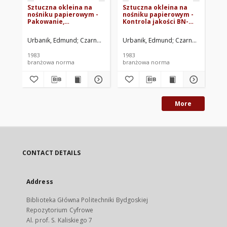
Sztuczna okleina na
Sztuczna okleina na
Sz
nośniku papierowym -
nośniku papierowym -
no
Pakowanie,
Kontrola jakości BN-
Po
przechowywanie i
83/7338-04.02
BN
transport BN-83/7338-
Urbanik, Edmund
Czarnecka, Anna
Urbanik, Edmund
Instytut Technologii Drewna, Poz
Czarnecka, Anna
Ur
04.04
1983
1983
198
branżowa norma
branżowa norma
br
More
CONTACT DETAILS
Address
Biblioteka Główna Politechniki Bydgoskiej
Repozytorium Cyfrowe
Al. prof. S. Kaliskiego 7