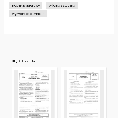
nośnik papierowy
okleina sztuczna
wytwory papiernicze
OBJECTS
similar