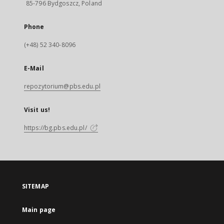
85-796 Bydgoszcz, Poland
Phone
(+48) 52 340-8096
E-Mail
repozytorium@pbs.edu.pl
Visit us!
https://bg.pbs.edu.pl/
SITEMAP
Main page