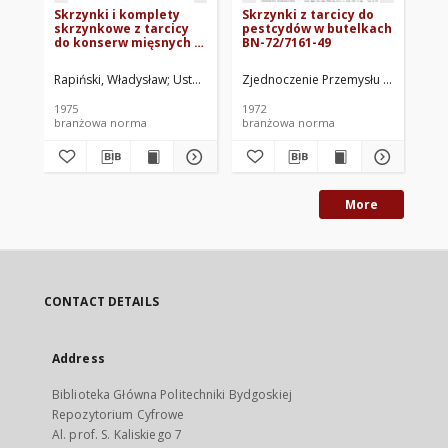
Skrzynki i komplety
Skrzynki z tarcicy do
Sk
skrzynkowe z tarcicy
pestcydów w butelkach
sk
do konserw mięsnych w
BN-72/7161-49
do
puszkach BN-74/7161-
i 
55
46
Rapiński, Władysław
Ustaszewski, Jerzy
Zjednoczenie Przemysłu Tartaczneg
Zjednoczenie Przemysłu Tar
Zje
1975
1972
197
branżowa norma
branżowa norma
br
More
CONTACT DETAILS
Address
Biblioteka Główna Politechniki Bydgoskiej
Repozytorium Cyfrowe
Al. prof. S. Kaliskiego 7