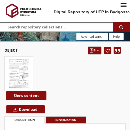
Digital Repository of UTP in Bydgoszc
Advanced search
Help
OBJECT
Show content
Download
DESCRIPTION
INFORMATION