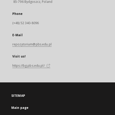
85-796 Bydgoszcz, Poland
Phone
(+48) 52 340-8096
E-Mail
repozytorium@pbs.edu.pl
Visit us!
https://bg.pbs.edu.pl/
SITEMAP
Main page