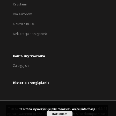
Regulamin
Dla Autorów
Klauzula RODO
Deklaracja dostępności
Konto użytkownika
Zaloguj się
Historia przeglądania
Ten serwis działa dzięki oprogramowaniu
DInGO dLibra 6.3.15
Ta strona wykorzystuje pliki 'cookies'.
Więcej informacji
opracowanemu przez
Poznańskie Centrum Superkomputerowo-
Rozumiem