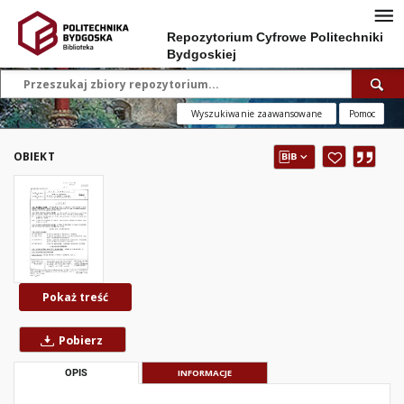
Repozytorium Cyfrowe Politechniki
Bydgoskiej
Wyszukiwanie zaawansowane
Pomoc
OBIEKT
Pokaż treść
Pobierz
OPIS
INFORMACJE