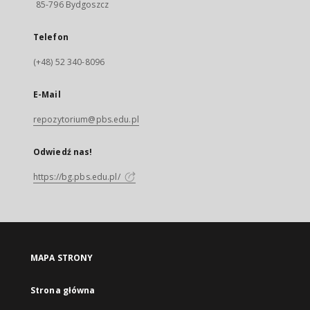
85-796 Bydgoszcz
Telefon
(+48) 52 340-8096
E-Mail
repozytorium@pbs.edu.pl
Odwiedź nas!
https://bg.pbs.edu.pl/
MAPA STRONY
Strona główna