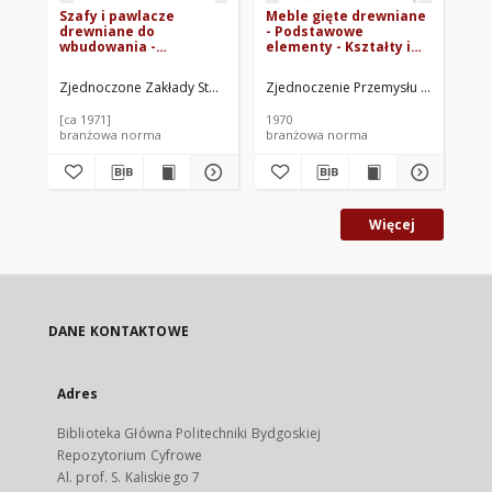
Szafy i pawlacze
Meble gięte drewniane
Za
drewniane do
- Podstawowe
Me
wbudowania -
elementy - Kształty i
Szczegóły
wymiary BN-69/7141-02
konstrukcyjne
Zjednoczone Zakłady Stolarki Budowlanej. Oprac.
Zjednoczenie Przemysłu Meblarskie
Bia
elementów i zespołów
BN-62/7147-02
[ca 1971]
1970
197
branżowa norma
branżowa norma
br
Więcej
DANE KONTAKTOWE
Adres
Biblioteka Główna Politechniki Bydgoskiej
Repozytorium Cyfrowe
Al. prof. S. Kaliskiego 7