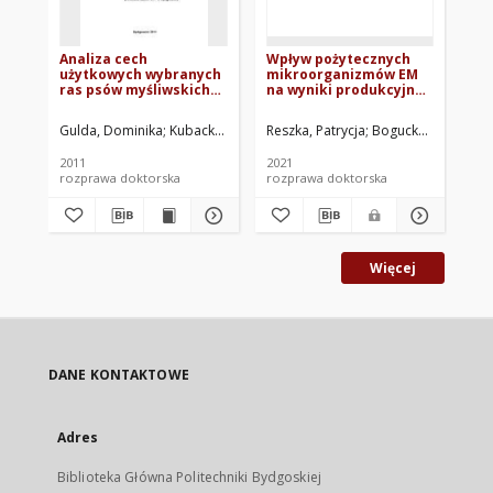
Analiza cech
Wpływ pożytecznych
Ła
użytkowych wybranych
mikroorganizmów EM
mo
ras psów myśliwskich
na wyniki produkcyjne,
dla
na podstawie prób i
śluzówkę jelita czczego
74
konkursów pracy
oraz jakość mięsa świń
Gulda, Dominika
Kubacki, Stanisław. Promotor
Reszka, Patrycja
Bogucka, Joanna. 
Cen
przeprowadzanych w
Polsce
2011
2021
197
rozprawa doktorska
rozprawa doktorska
br
Więcej
DANE KONTAKTOWE
Adres
Biblioteka Główna Politechniki Bydgoskiej