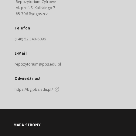
Repozytorium Cyfrowe
Al. prof. S. Kaliskiego 7
85-796 Bydgoszcz
Telefon
(+48) 52 340-8096
E-Mail
repozytorium@pbs.edu.pl
Odwiedź nas!
https://bg.pbs.edu.pl/
MAPA STRONY