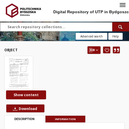
Digital Repository of UTP in Bydgoszc
Advanced search
Help
OBJECT
Show content
Download
DESCRIPTION
INFORMATION