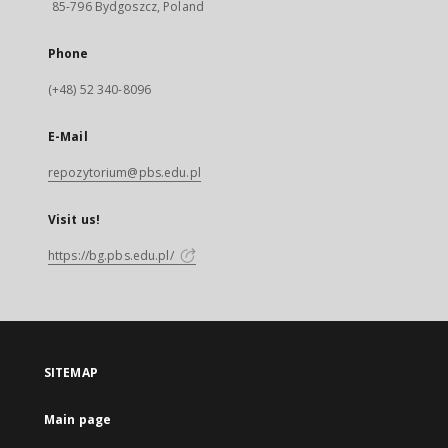
85-796 Bydgoszcz, Poland
Phone
(+48) 52 340-8096
E-Mail
repozytorium@pbs.edu.pl
Visit us!
https://bg.pbs.edu.pl/
SITEMAP
Main page