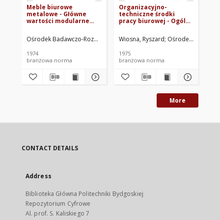
Meble biurowe
Organizacyjno-
Me
metalowe - Główne
techniczne środki
pr
wartości modularne
pracy biurowej - Ogólny
tr
BN-73/7145-03
podział, podstawowe
wy
nazwy i określenia BN-
08
Ośrodek Badawczo-Rozwojowy Środków Organizacyjno-Technicznyc
Wiosna, Ryszard
Ośrodek Badawczo
Zje
75/8541-21
1974
1975
197
branżowa norma
branżowa norma
br
More
CONTACT DETAILS
Address
Biblioteka Główna Politechniki Bydgoskiej
Repozytorium Cyfrowe
Al. prof. S. Kaliskiego 7