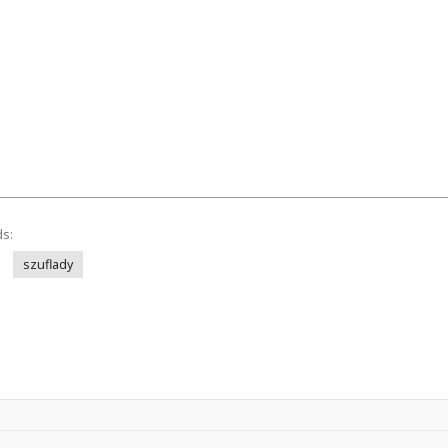
ds:
szuflady