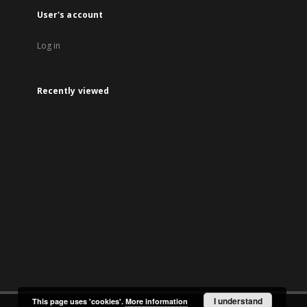
User's account
Log in
Recently viewed
I understand
This page uses 'cookies'.
More information