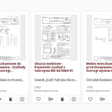
szkaniowe do
Okucia meblowe -
Meble mieszkan
ania - Szuflady
Pojemniki szuflad z
przechowywania 
Szeregi
tworzywa BN-82/5064-01
Szeregi wymiar
 BN-77/7142-03
77/7142-03 Arku
ac.
dawczo-Rozwojowy Meblarstwa. Oprac.
Szwedt, Józef
Fabryka Akcesoriów Meblowych w Chełm
Ośrodek Badawcz
1982
1978
orma
branżowa norma
branżowa norma