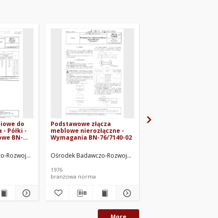
iowe do
Podstawowe złącza
Rysunek techniczny
- Półki -
meblowe nierozłączne -
meblowy - Tabliczki
owe BN-
Wymagania BN-76/7140-02
rysunkowe BN-74/714
sz 03
Arkusz 01
nie. Oprac.
o-Rozwojowy Meblarstwa. Oprac.
Zakład Wzorcowania i Badania Okuć Meblowych w Bydgoszczy. Op
Ośrodek Badawczo-Rozwojowy Meblarstwa, Poznań. Oprac.
Leszczyński, Andrzej
Oś
1976
1975
branżowa norma
branżowa norma
More