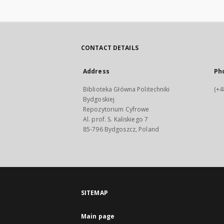
CONTACT DETAILS
Address
Ph
Biblioteka Główna Politechniki
(+4
Bydgoskiej
Repozytorium Cyfrowe
Al. prof. S. Kaliskiego 7
85-796 Bydgoszcz, Poland
SITEMAP
Main page