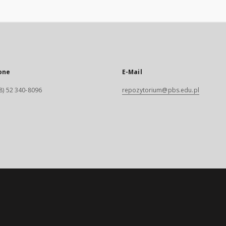
one
E-Mail
8) 52 340-8096
repozytorium@pbs.edu.pl