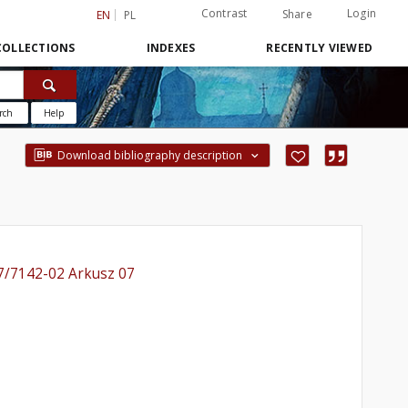
Contrast
Login
Share
EN
PL
COLLECTIONS
INDEXES
RECENTLY VIEWED
rch
Help
Download bibliography description
7/7142-02 Arkusz 07