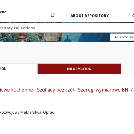
zcz
ABOUT REPOSITORY
Advanced sea
INFORMATION
ION
owe kuchenne - Szuflady bez czół - Szeregi wymiarowe BN-7
ozwojowy Meblarstwa. Oprac.