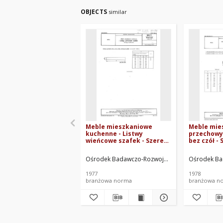
OBJECTS
similar
Meble mieszkaniowe
Meble mie
kuchenne - Listwy
przechowyw
wieńcowe szafek - Szeregi
bez czół - 
wymiarowe BN-77/7142-02
wymiarowe
Arkusz 03
Arkusz 04
Ośrodek Badawczo-Rozwojowy Meblarstwa. Opr
Ośrodek Ba
1977
1978
branżowa norma
branżowa n