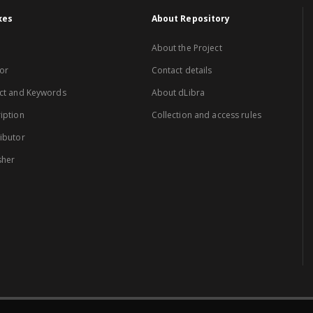
xes
About Repository
About the Project
or
Contact details
ct and Keywords
About dLibra
iption
Collection and access rules
ibutor
sher