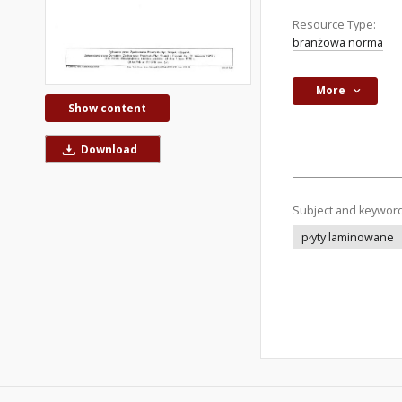
Resource Type:
branżowa norma
More
Show content
Download
Subject and keywor
płyty laminowane