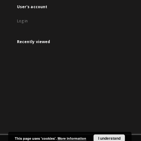
User's account
Log in
Recently viewed
I understand
This page uses 'cookies'.
More information