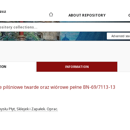
zcz
ABOUT REPOSITORY
Advanced sea
INFORMATION
ION
e pilśniowe twarde oraz wiórowe pełne BN-69/7113-13
łu Płyt, Sklejek i Zapałek. Oprac.