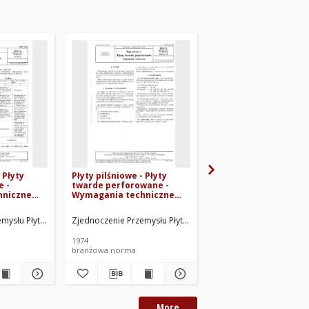
 Płyty
Płyty pilśniowe - Płyty
Płyty pilśniowe poro
e -
twarde perforowane -
perforowane i nacin
hniczne
Wymagania techniczne
BN-69/7122-20
rkusz 11
BN-74/7122-11 Arkusz 24
ysłu Płyt, Sklejek i Zapałek. Oprac.
Zjednoczenie Przemysłu Płyt, Sklejek i Zapałek. Oprac.
Zjednoczenie Przemysłu P
1974
1969
branżowa norma
branżowa norma
More