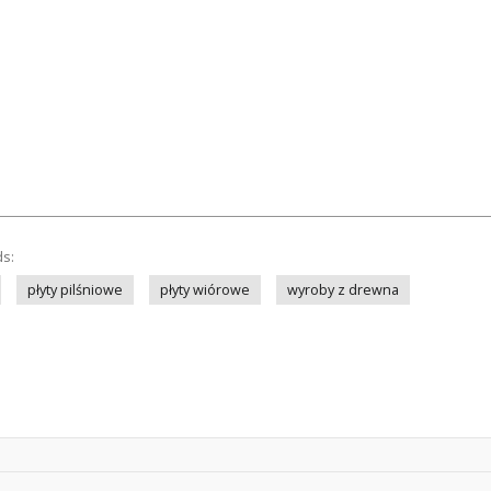
ds:
płyty pilśniowe
płyty wiórowe
wyroby z drewna