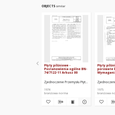
OBJECTS
similar
Płyty pilśniowe -
Płyty pilśn
Postanowienia ogólne BN-
porowate k
74/7122-11 Arkusz 00
Wymagania
BN-74/7122
Zjednoczenie Przemysłu Płyt, Sklejek i Zapałek. 
Zjednoczenie
1974
1975
branżowa norma
branżowa n