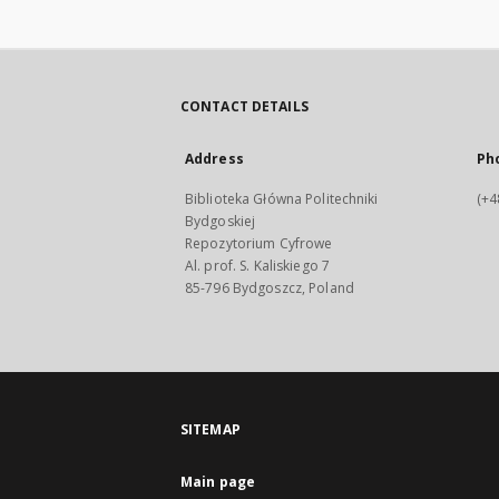
CONTACT DETAILS
Address
Ph
Biblioteka Główna Politechniki
(+4
Bydgoskiej
Repozytorium Cyfrowe
Al. prof. S. Kaliskiego 7
85-796 Bydgoszcz, Poland
SITEMAP
Main page