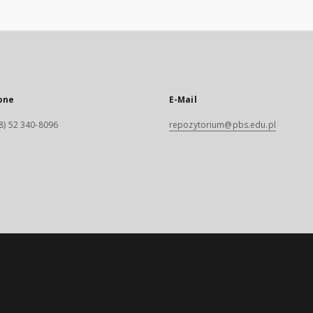
one
E-Mail
8) 52 340-8096
repozytorium@pbs.edu.pl