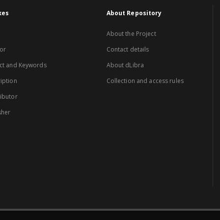
xes
About Repository
About the Project
or
Contact details
ct and Keywords
About dLibra
iption
Collection and access rules
ibutor
sher