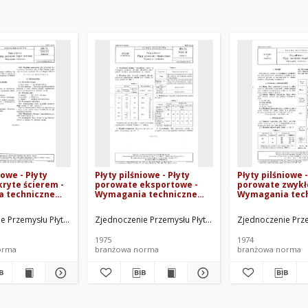
iowe - Płyty
Płyty pilśniowe - Płyty
Płyty pilśniowe -
ryte ścierem -
porowate eksportowe -
porowate zwykł
 techniczne
Wymagania techniczne
Wymagania tec
-11 Arkusz 12
BN-74/7122-11 Arkusz 13
BN-74/7122-11 A
Oprac.
 Przemysłu Płyt, Sklejek i Zapałek. Oprac.
Zjednoczenie Przemysłu Płyt, Sklejek i Zapałek. Oprac.
Zjednoczenie Przem
1975
1974
orma
branżowa norma
branżowa norma