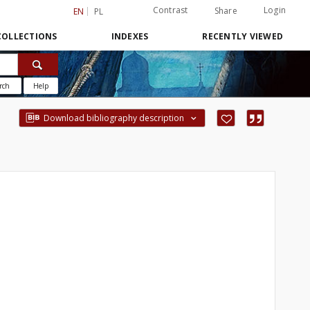
Contrast
Login
Share
EN
PL
COLLECTIONS
INDEXES
RECENTLY VIEWED
rch
Help
Download bibliography description