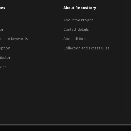
xes
About Repository
About the Project
or
Contact details
ct and Keywords
About dLibra
iption
Collection and access rules
ibutor
sher