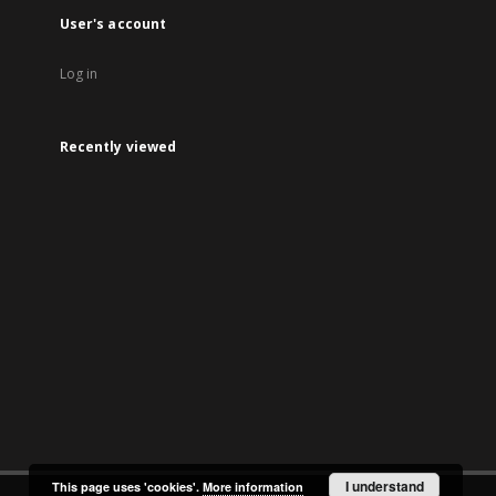
User's account
Log in
Recently viewed
I understand
This page uses 'cookies'.
More information