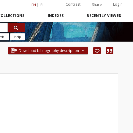
Contrast
Login
Share
EN
PL
COLLECTIONS
INDEXES
RECENTLY VIEWED
rch
Help
Download bibliography description