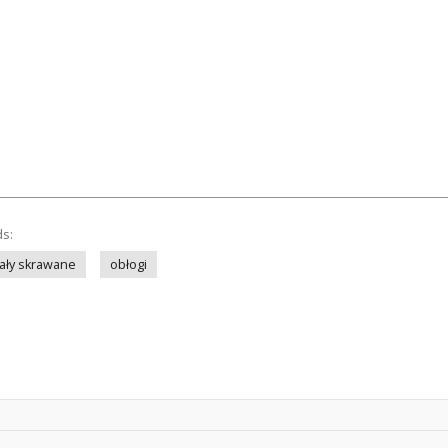
ds:
ały skrawane
obłogi