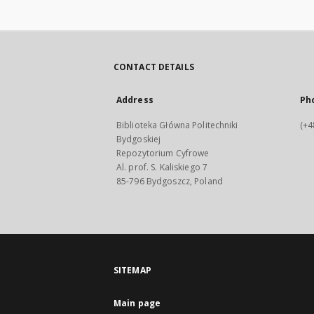
CONTACT DETAILS
Address
Ph
Biblioteka Główna Politechniki
(+4
Bydgoskiej
Repozytorium Cyfrowe
Al. prof. S. Kaliskiego 7
85-796 Bydgoszcz, Poland
SITEMAP
Main page