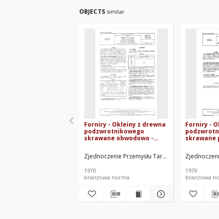
OBJECTS
similar
Forniry - Okleiny z drewna
Forniry - 
podzwrotnikowego
podzwrot
skrawane obwodowo -
skrawane 
Podział, wymiary i
mimośrodow
wymagania jakościowe
wymiary i
Zjednoczenie Przemysłu Tartacznego i Wyrobów
Zjednoczeni
BN-70/7112-09
jakościowe
1970
1970
branżowa norma
branżowa n