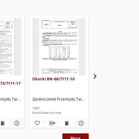
Okorki BN-66/7111-10
Tarcica szkutnicza
73/7111-17
liściasta BN-67/7111-
łu Tartacznego i Wyrobów Drzewnych. Oprac.
emysłu Tartacznego i Wyrobów Drzewnych. Oprac.
Zjednoczenie Przemysłu Tartacznego i Wyrobów Drzewnych.
Zjednoczenie Przemysłu
1967
branżowa norma
branżowa norma
More