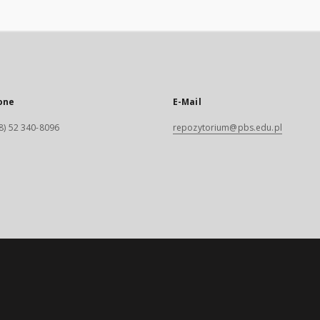
one
E-Mail
8) 52 340-8096
repozytorium@pbs.edu.pl