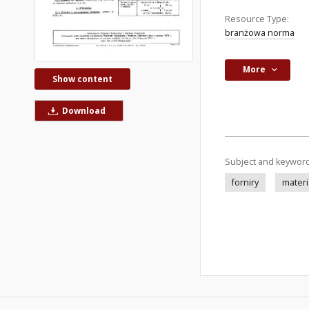
Resource Type:
branżowa norma
More
Show content
Download
Subject and keywor
forniry
materi