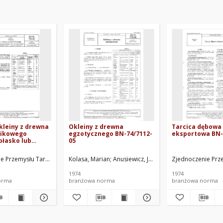
Okleiny z drewna
Okleiny z drewna
Tarcica dębowa
nikowego
egzotycznego BN-74/7112-
eksportowa BN-
płasko lub
05
o - Podział,
 wymagania
 Drzewnych. Oprac.
e Przemysłu Tartacznego i Wyrobów Drzewnych. Oprac.
Kolasa, Marian
Anusiewicz, Jan
Zjednoczenie Przemys
Zjednoczenie Prz
 BN-70/7112-05
1974
1974
orma
branżowa norma
branżowa norma