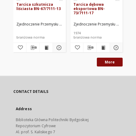
Tarcica szkutnicza
Tarcica dębowa
Pó
liściasta BN-67/7111-13
eksportowa BN-
pr
73/7111-17
oł
74
Zjednoczenie Przemysłu Tartacznego i Wyrobów Drzewnych. Oprac.
Zjednoczenie Przemysłu Tartaczneg
Woj
1974
197
branżowa norma
branżowa norma
br
More
CONTACT DETAILS
Address
Biblioteka Główna Politechniki Bydgoskiej
Repozytorium Cyfrowe
Al. prof. S. Kaliskiego 7