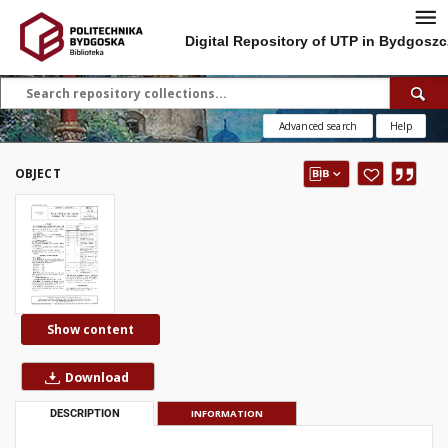
Digital Repository of UTP in Bydgoszc
Advanced search
Help
OBJECT
Show content
Download
DESCRIPTION
INFORMATION