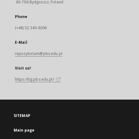
85-796 Bydgoszcz, Poland
Phone
(+48) 52 340-8096
E-Mail
repozytorium@pbs.edu.pl
Visit us!
https://bg.pbs.edu.pl/
SITEMAP
Main page