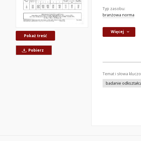
Typ zasobu:
branżowa norma
Więcej
Pokaż treść
Pobierz
Temat i słowa klucz
badanie odkształca