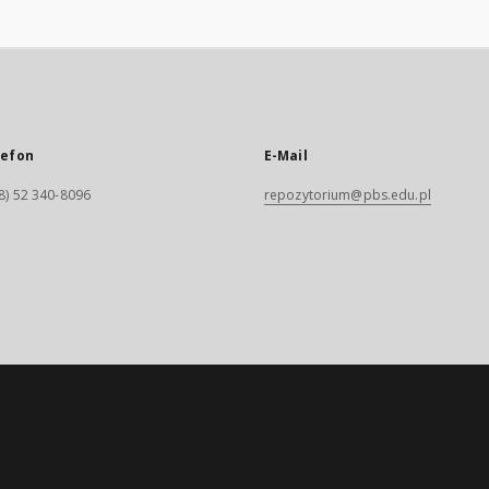
lefon
E-Mail
8) 52 340-8096
repozytorium@pbs.edu.pl