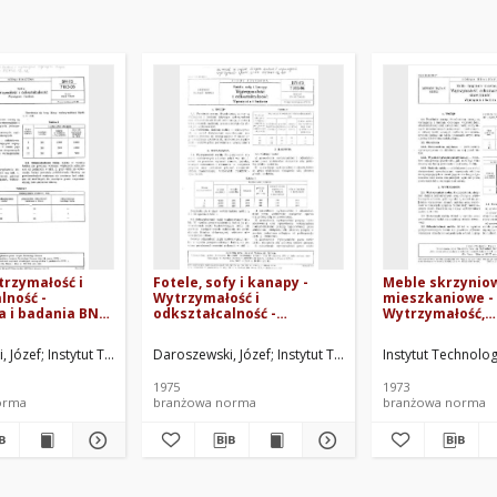
trzymałość i
Fotele, sofy i kanapy -
Meble skrzynio
lność -
Wytrzymałość i
mieszkaniowe -
 i badania BN-
odkształcalność -
Wytrzymałość,
Wymagania i badania BN-
odkształcalność
75/7103-06
stateczność - W
 Oprac.
, Józef
Instytut Technologii Drewna. Oprac.
Daroszewski, Józef
Instytut Technologii Drewna. Oprac
Instytut Technolo
badania BN-73/7
1975
1973
orma
branżowa norma
branżowa norma