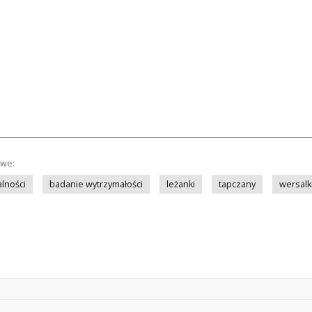
owe:
lności
badanie wytrzymałości
leżanki
tapczany
wersalk