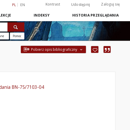
Kontrast
Zaloguj się
Udostępnij
PL
EN
EKCJE
INDEKSY
HISTORIA PRZEGLĄDANIA
ane
Pomoc
Pobierz opis bibliograficzny
badania BN-75/7103-04