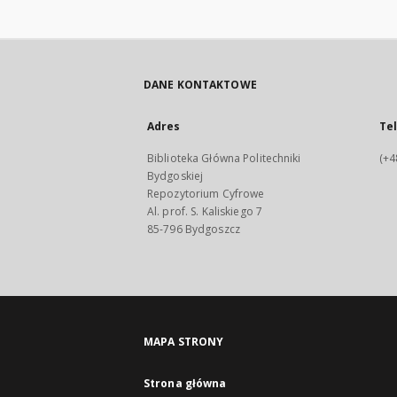
DANE KONTAKTOWE
Adres
Te
Biblioteka Główna Politechniki
(+4
Bydgoskiej
Repozytorium Cyfrowe
Al. prof. S. Kaliskiego 7
85-796 Bydgoszcz
MAPA STRONY
Strona główna