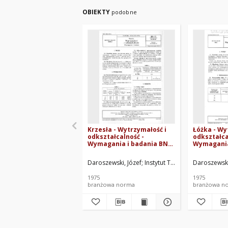
OBIEKTY
podobne
Krzesła - Wytrzymałość i
Łóżka - Wy
odkształcalność -
odkształca
Wymagania i badania BN-
Wymagania
75/7103-07
75/7103-05
Daroszewski, Józef
Instytut Technologii Drewna.
Daroszewski
1975
1975
branżowa norma
branżowa n