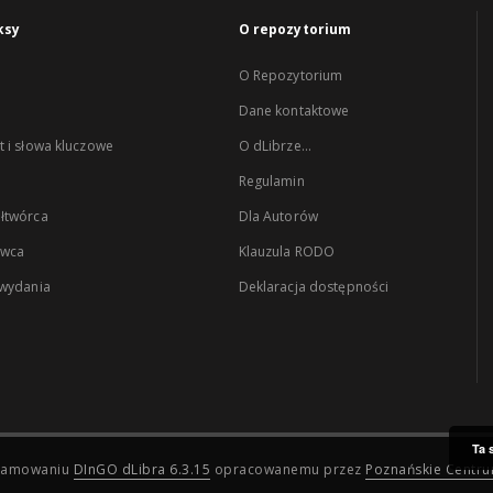
ksy
O repozytorium
O Repozytorium
Dane kontaktowe
 i słowa kluczowe
O dLibrze...
Regulamin
łtwórca
Dla Autorów
wca
Klauzula RODO
 wydania
Deklaracja dostępności
Ta 
ogramowaniu
DInGO dLibra 6.3.15
opracowanemu przez
Poznańskie Centr