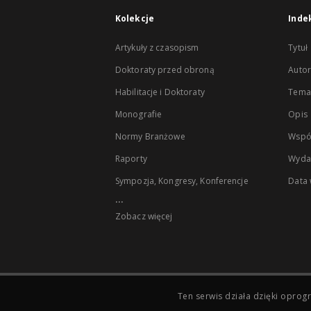
Kolekcje
Inde
Artykuły z czasopism
Tytuł
Doktoraty przed obroną
Autor
Habilitacje i Doktoraty
Temat
Monografie
Opis
Normy Branżowe
Wspó
Raporty
Wyda
Sympozja, Kongresy, Konferencje
Data
...
Zobacz więcej
Ten serwis działa dzięki opr