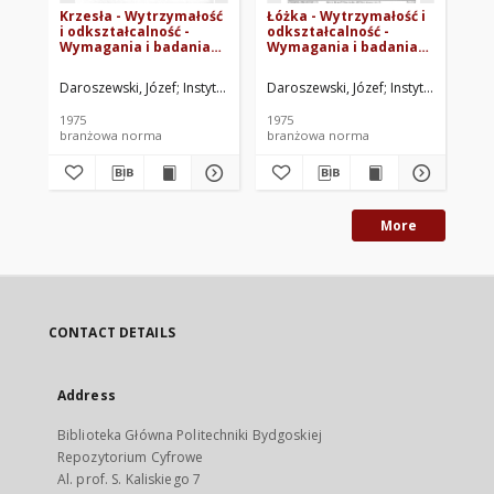
Krzesła - Wytrzymałość
Łóżka - Wytrzymałość i
Fot
i odkształcalność -
odkształcalność -
Wy
Wymagania i badania
Wymagania i badania
od
BN-75/7103-07
BN-75/7103-05
Wy
BN
Daroszewski, Józef
Instytut Technologii Drewna. Oprac.
Daroszewski, Józef
Instytut Technol
Dar
1975
1975
197
branżowa norma
branżowa norma
br
More
CONTACT DETAILS
Address
Biblioteka Główna Politechniki Bydgoskiej
Repozytorium Cyfrowe
Al. prof. S. Kaliskiego 7