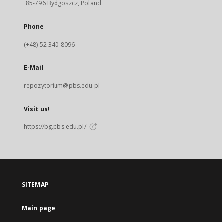
85-796 Bydgoszcz, Poland
Phone
(+48) 52 340-8096
E-Mail
repozytorium@pbs.edu.pl
Visit us!
https://bg.pbs.edu.pl/
SITEMAP
Main page