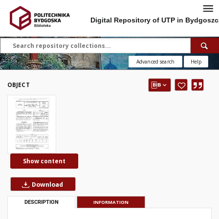
Digital Repository of UTP in Bydgoszc
Advanced search
Help
OBJECT
Show content
Download
DESCRIPTION
INFORMATION