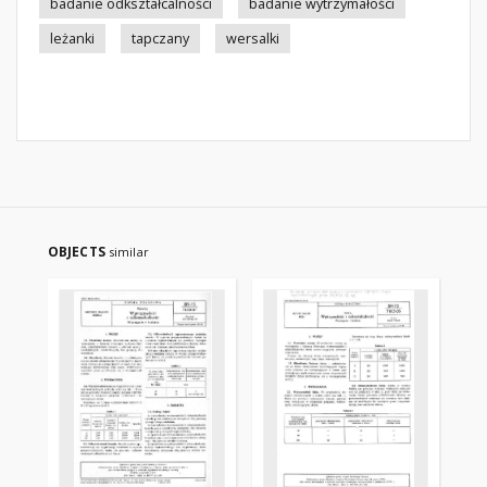
badanie odkształcalności
badanie wytrzymałości
leżanki
tapczany
wersalki
OBJECTS
similar