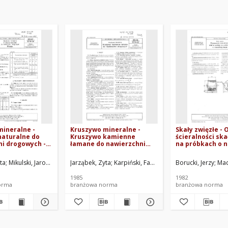
ineralne -
Kruszywo mineralne -
Skały zwięzłe -
naturalne do
Kruszywo kamienne
ścieralności ska
ni drogowych -
łamane do nawierzchni
na próbkach o n
87/6774-04
drogowych BN-84/6774-02
masie BN-82/87
ogowej. Oprac.
ta
Mikulski, Jarosław
Instytut Badawczy Dróg i Mostów, Warszawa. Oprac.
Jarząbek, Zyta
Karpiński, Faustyn
Małkowska, Barbara
Borucki, Jerzy
Mac
1985
1982
orma
branżowa norma
branżowa norma