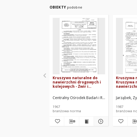
OBIEKTY
podobne
Kruszywo naturalne do
Kruszywa m
nawierzchni drogowych i
Kruszywa 
kolejowych - Żwir i
nawierzch
pospółka BN-66/6774-01
Piasek BN-
Centralny Ośrodek Badań i Rozwoju Techniki Dr
Jarząbek, Zy
1967
1987
branżowa norma
branżowa n