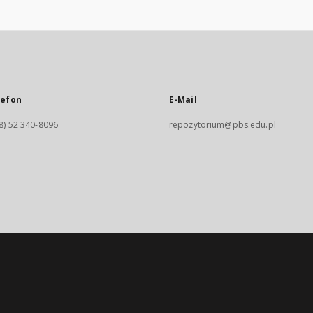
lefon
E-Mail
8) 52 340-8096
repozytorium@pbs.edu.pl