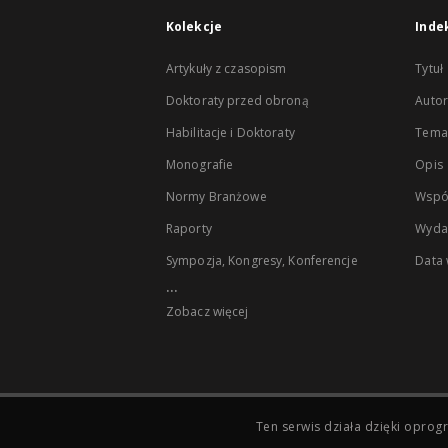
Kolekcje
Inde
Artykuły z czasopism
Tytuł
Doktoraty przed obroną
Autor
Habilitacje i Doktoraty
Temat
Monografie
Opis
Normy Branżowe
Wspó
Raporty
Wyda
Sympozja, Kongresy, Konferencje
Data
...
Zobacz więcej
Ten serwis działa dzięki opr