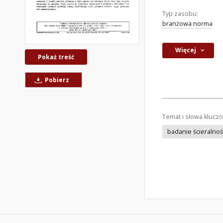
Typ zasobu:
branżowa norma
Więcej
Pokaż treść
Pobierz
Temat i słowa klucz
badanie ścieralnoś