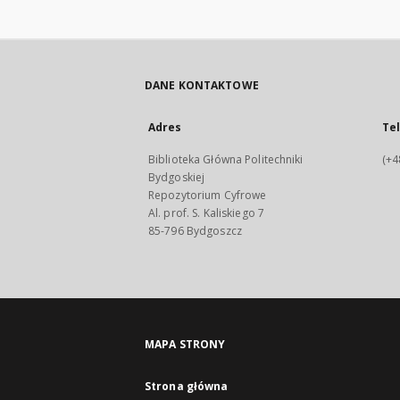
DANE KONTAKTOWE
Adres
Te
Biblioteka Główna Politechniki
(+4
Bydgoskiej
Repozytorium Cyfrowe
Al. prof. S. Kaliskiego 7
85-796 Bydgoszcz
MAPA STRONY
Strona główna