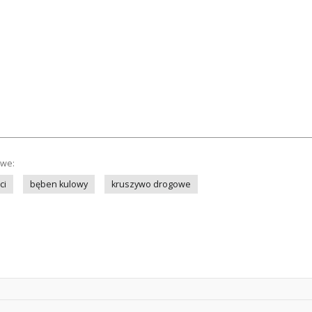
owe:
ci
bęben kulowy
kruszywo drogowe