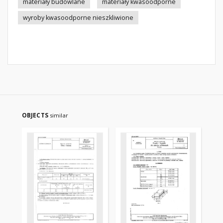
materiały budowlane
materiały kwasoodporne
wyroby kwasoodporne nieszkliwione
OBJECTS
similar