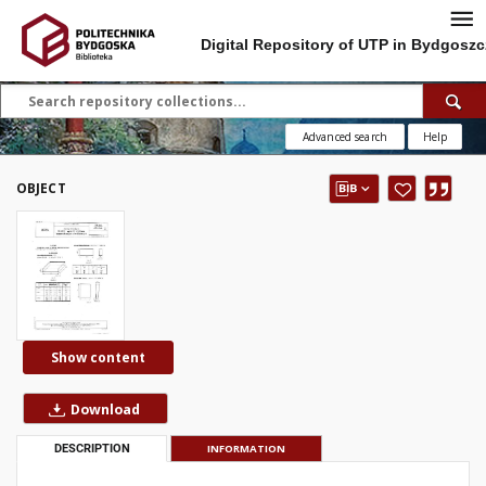
Digital Repository of UTP in Bydgoszc
Advanced search
Help
OBJECT
Show content
Download
DESCRIPTION
INFORMATION