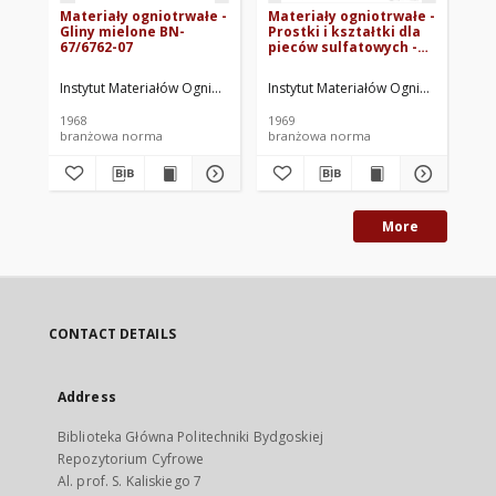
Materiały ogniotrwałe -
Materiały ogniotrwałe -
Ma
Gliny mielone BN-
Prostki i kształtki dla
Ks
67/6762-07
pieców sulfatowych -
pr
Wymiary BN-64/6763-13
Wy
Instytut Materiałów Ogniotrwałych. Oprac.
Instytut Materiałów Ogniotrwałych. 
Ins
1968
1969
196
branżowa norma
branżowa norma
br
More
CONTACT DETAILS
Address
Biblioteka Główna Politechniki Bydgoskiej
Repozytorium Cyfrowe
Al. prof. S. Kaliskiego 7