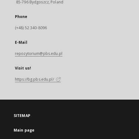
85-796 Bydgoszcz, Poland
Phone
(+48) 52 340-8096
E-Mail
repozytorium@pbs.edu.pl
Visit us!
https://bg.pbs.edu.pl/
SITEMAP
Main page