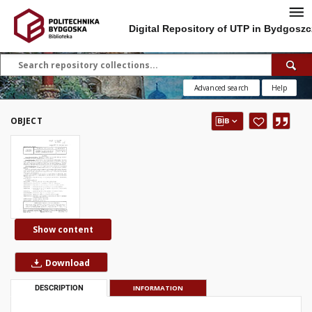
Digital Repository of UTP in Bydgoszc
Advanced search
Help
OBJECT
Show content
Download
DESCRIPTION
INFORMATION