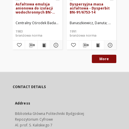
Asfaltowa emulsja
Dyspersyjna masa
Ma
anionowa do izolacji
asfaltowa - Dysperbit
as
wodochronnych BN-
BN-91/6753-14
90
82/6753-01
Centralny Ośrodek Badawczo-Rozwojowy Przemysłu Izolacji Budowlan
Banaszkiewicz, Danuta
Mastalski, Ja
Ban
1983
1991
199
branżowa norma
branżowa norma
br
More
CONTACT DETAILS
Address
Biblioteka Główna Politechniki Bydgoskiej
Repozytorium Cyfrowe
Al. prof. S. Kaliskiego 7