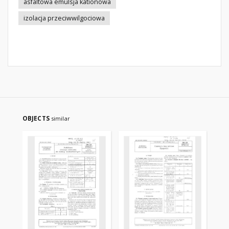
asfaltowa emulsja kationowa
izolacja przeciwwilgociowa
OBJECTS
similar