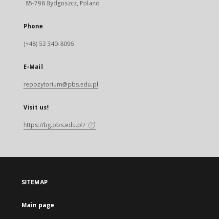
85-796 Bydgoszcz, Poland
Phone
(+48) 52 340-8096
E-Mail
repozytorium@pbs.edu.pl
Visit us!
https://bg.pbs.edu.pl/
SITEMAP
Main page