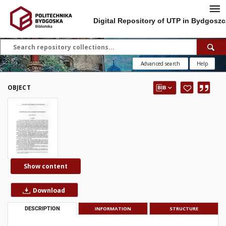
Digital Repository of UTP in Bydgoszc
Advanced search
Help
OBJECT
Show content
Download
DESCRIPTION
INFORMATION
STRUCTURE