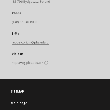
85-796 Bydgoszcz, Poland
Phone
(+48) 52 340-8096
E-Mail
repozytorium@pbs.edu.pl
Visit us!
https://bg.pbs.edu.pl/
SITEMAP
Main page