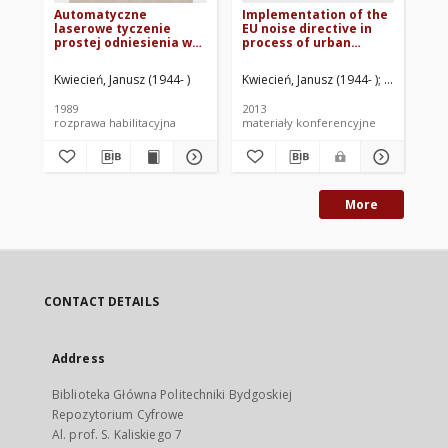
Automatyczne
Implementation of the
laserowe tyczenie
EU noise directive in
prostej odniesienia w
process of urban
pomieszczeniach
planning in Poland
fabrycznych ze
Kwiecień, Janusz (1944- )
Kwiecień, Janusz (1944- )
Szopińska,
szczególnym
uwzględnieniem
1989
2013
turbulencji
rozprawa habilitacyjna
materiały konferencyjne
atmosferycznej
More
CONTACT DETAILS
Address
Biblioteka Główna Politechniki Bydgoskiej
Repozytorium Cyfrowe
Al. prof. S. Kaliskiego 7