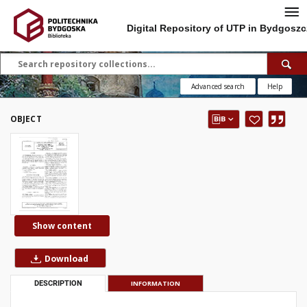
Digital Repository of UTP in Bydgoszc
Advanced search
Help
OBJECT
Show content
Download
DESCRIPTION
INFORMATION