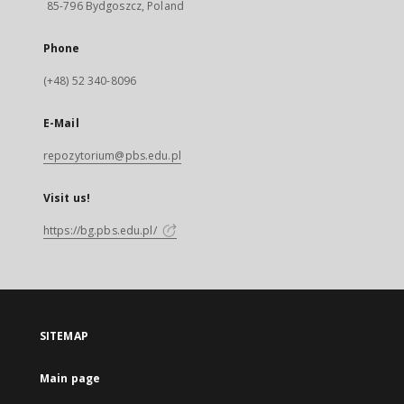
85-796 Bydgoszcz, Poland
Phone
(+48) 52 340-8096
E-Mail
repozytorium@pbs.edu.pl
Visit us!
https://bg.pbs.edu.pl/
SITEMAP
Main page