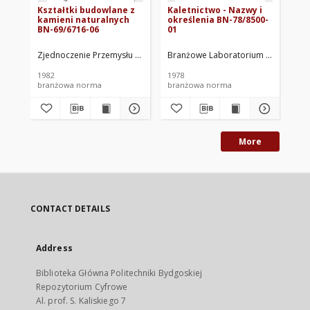
Kształtki budowlane z
Kaletnictwo - Nazwy i
Ba
kamieni naturalnych
określenia BN-78/8500-
ka
BN-69/6716-06
01
po
ge
sp
Zjednoczenie Przemysłu Kamienia Budowlanego. Oprac.
Branżowe Laboratorium Przemysłu K
Ko
wł
el
1982
1978
198
ka
branżowa norma
branżowa norma
br
More
CONTACT DETAILS
Address
Biblioteka Główna Politechniki Bydgoskiej
Repozytorium Cyfrowe
Al. prof. S. Kaliskiego 7