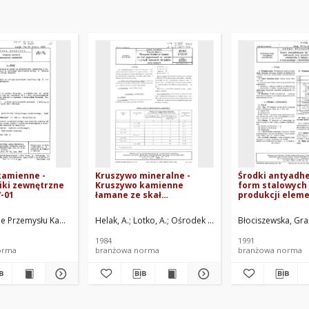
kamienne -
Kruszywo mineralne -
Środki antyadh
iki zewnętrzne
Kruszywo kamienne
form stalowych
-01
łamane ze skał
produkcji elem
węglanowych do lastryko i
betonu kruszyw
suchych mieszanek do
komórkowego B
ie Przemysłu Kamienia Budowlanego. Oprac.
Barbara
Kombinat Kamienia Budowlanego, Ośrodek Badawczo-Rozwojowy PR
Helak, A.
Lotko, A.
Ośrodek Badawczo-Rozwojowy Prz
Błociszewska, Gr
tynków szlachetnych BN-
07
83/6725-01
1984
1991
orma
branżowa norma
branżowa norma