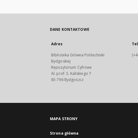
DANE KONTAKTOWE
Adres
Te
Biblioteka Główna Politechniki
(+4
Bydgoskiej
Repozytorium Cyfrowe
Al. prof. S. Kaliskiego 7
85-796 Bydgoszcz
MAPA STRONY
Strona główna