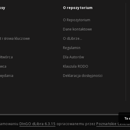
ksy
O repozytorium
O Repozytorium
Dane kontaktowe
 i słowa kluczowe
O dLibrze...
Regulamin
łtwórca
Dla Autorów
wca
Klauzula RODO
 wydania
Deklaracja dostępności
Ta 
ogramowaniu
DInGO dLibra 6.3.15
opracowanemu przez
Poznańskie Centr