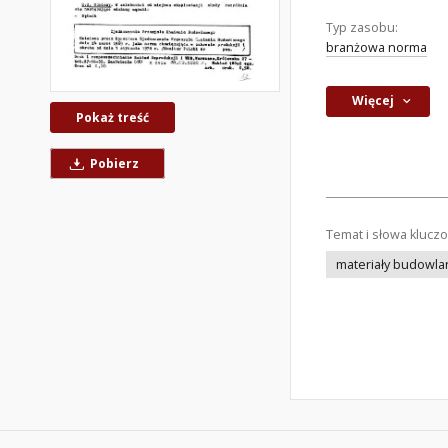
Typ zasobu:
branżowa norma
Więcej
Pokaż treść
Pobierz
Temat i słowa klucz
materiały budowla