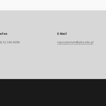
lefon
E-Mail
8) 52 340-8096
repozytorium@pbs.edu.pl