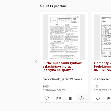
OBIEKTY
podobne
Suche mieszanki tynków
Elementy 
szlachetnych oraz
Podokienn
lastryka na spoiwie
BN-63/6747
hydralicznym BN-84/6734-
01
Ślebodziński, Jerzy
Witkowski, Witold
Zjednoczen
Hakemer, 
1985
1971
branżowa norma
branżowa n