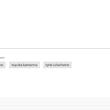
owe:
ne
mączka kamienna
tynki szlachetne