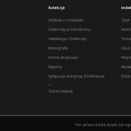
Kolekcje
Inde
Artykuły z czasopism
Tytuł
Doktoraty przed obroną
Autor
Habilitacje i Doktoraty
Temat
Monografie
Opis
Normy Branżowe
Wspó
Raporty
Wyda
Sympozja, Kongresy, Konferencje
Data
...
Zobacz więcej
Ten serwis działa dzięki opr