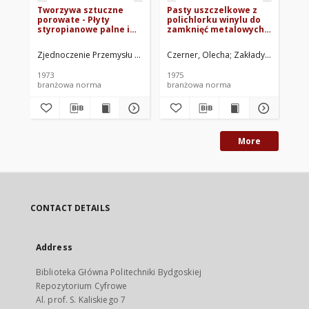
Tworzywa sztuczne
Pasty uszczelkowe z
Po
porowate - Płyty
polichlorku winylu do
spi
styropianowe palne i
zamknięć metalowych
BN
samogasnące BN-
BN-74/6358-01
72/6363-02
Zjednoczenie Przemysłu Tworzyw Sztucznych "Erg". Oprac.
Czerner, Olecha
Zakłady Tworzyw S
Zaw
1973
1975
197
branżowa norma
branżowa norma
br
More
CONTACT DETAILS
Address
Biblioteka Główna Politechniki Bydgoskiej
Repozytorium Cyfrowe
Al. prof. S. Kaliskiego 7