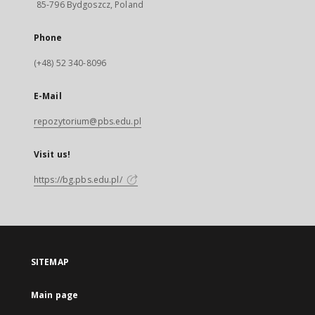
85-796 Bydgoszcz, Poland
Phone
(+48) 52 340-8096
E-Mail
repozytorium@pbs.edu.pl
Visit us!
https://bg.pbs.edu.pl/
SITEMAP
Main page