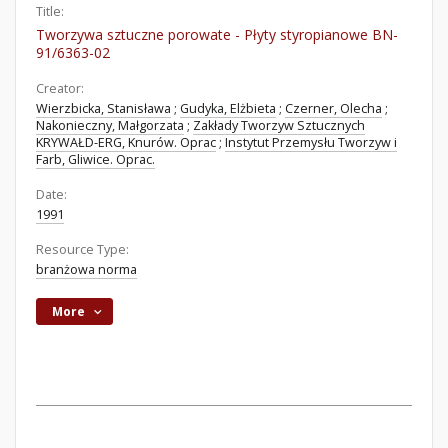
Title:
Tworzywa sztuczne porowate - Płyty styropianowe BN-
91/6363-02
Creator:
Wierzbicka, Stanisława
;
Gudyka, Elżbieta
;
Czerner, Olecha
;
Nakonieczny, Małgorzata
;
Zakłady Tworzyw Sztucznych
KRYWAŁD-ERG, Knurów. Oprac
;
Instytut Przemysłu Tworzyw i
Farb, Gliwice. Oprac.
Date:
1991
Resource Type:
branżowa norma
More