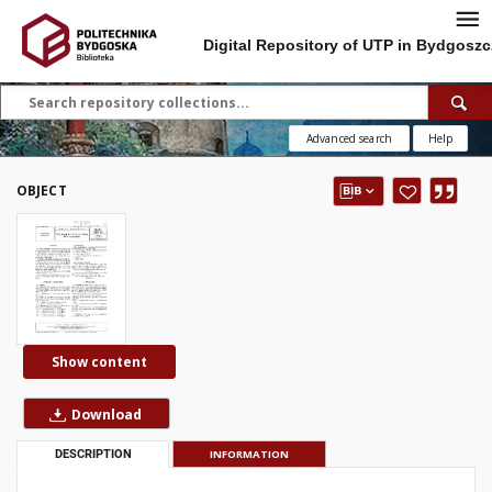
Digital Repository of UTP in Bydgoszc
Advanced search
Help
OBJECT
Show content
Download
DESCRIPTION
INFORMATION