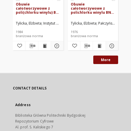
Obuwie
Obuwie
Wę
całotworzywowe z
całotworzywowe z
pol
poli(chlorku winylu) BN-
polichlorku winylu BN-
89
84/7747-05
75/7747-05
Tylicka, Elżbieta
Instytut Przemysłu Gumowego "Stomil". Oprac.
Tylicka, Elżbieta
Pałczyńska, Daniela
Lub
1984
1976
199
branżowa norma
branżowa norma
br
More
CONTACT DETAILS
Address
Biblioteka Główna Politechniki Bydgoskiej
Repozytorium Cyfrowe
Al. prof. S. Kaliskiego 7