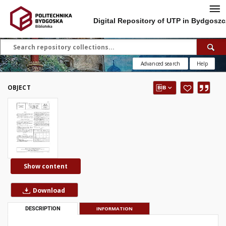
Digital Repository of UTP in Bydgoszc
Advanced search
Help
OBJECT
Show content
Download
DESCRIPTION
INFORMATION