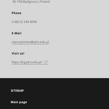
85-796 Bydgoszcz, Poland
Phone
(+48) 52 340-8096
E-Mail
repozytorium@pbs.edu.pl
Visit us!
https://bg.pbs.edu.pl/
SITEMAP
Main page