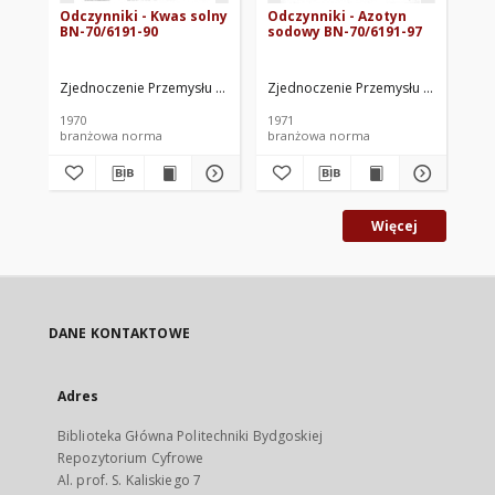
Odczynniki - Kwas solny
Odczynniki - Azotyn
Od
BN-70/6191-90
sodowy BN-70/6191-97
Ch
69
Zjednoczenie Przemysłu Azotowego. Oprac.
Zjednoczenie Przemysłu Azotowego
Zje
1970
1971
branżowa norma
branżowa norma
br
Więcej
DANE KONTAKTOWE
Adres
Biblioteka Główna Politechniki Bydgoskiej
Repozytorium Cyfrowe
Al. prof. S. Kaliskiego 7