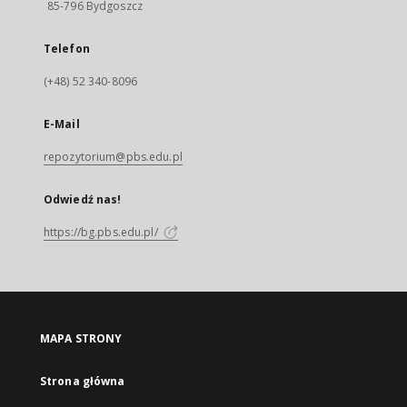
85-796 Bydgoszcz
Telefon
(+48) 52 340-8096
E-Mail
repozytorium@pbs.edu.pl
Odwiedź nas!
https://bg.pbs.edu.pl/
MAPA STRONY
Strona główna