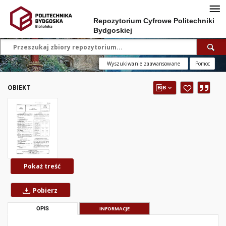
Repozytorium Cyfrowe Politechniki
Bydgoskiej
Wyszukiwanie zaawansowane
Pomoc
OBIEKT
Pokaż treść
Pobierz
OPIS
INFORMACJE