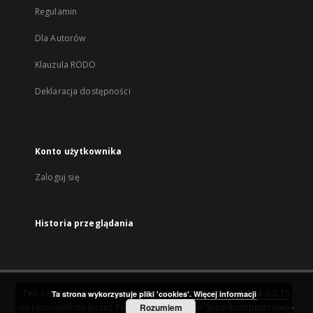
Regulamin
Dla Autorów
Klauzula RODO
Deklaracja dostępności
Konto użytkownika
Zaloguj się
Historia przeglądania
Ten serwis działa dzięki oprogramowaniu
DInGO dLibra 6.3.15
Ta strona wykorzystuje pliki 'cookies'.
Więcej informacji
opracowanemu przez
Poznańskie Centrum Superkomputerowo-
Rozumiem