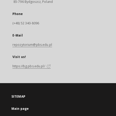
85-796 Bydgoszcz, Poland
Phone
(+48) 52 340-8096
E-Mail
repozytorium@pbs.edu.pl
Visit us!
https://bg.pbs.edu.pl/
SITEMAP
Main page