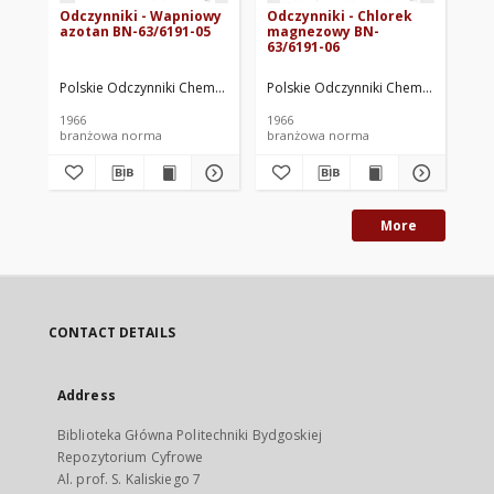
Odczynniki - Wapniowy
Odczynniki - Chlorek
Od
azotan BN-63/6191-05
magnezowy BN-
Dw
63/6191-06
BN
Polskie Odczynniki Chemiczne. Oprac.
Polskie Odczynniki Chemiczne. Opra
Pol
1966
1966
196
branżowa norma
branżowa norma
br
More
CONTACT DETAILS
Address
Biblioteka Główna Politechniki Bydgoskiej
Repozytorium Cyfrowe
Al. prof. S. Kaliskiego 7