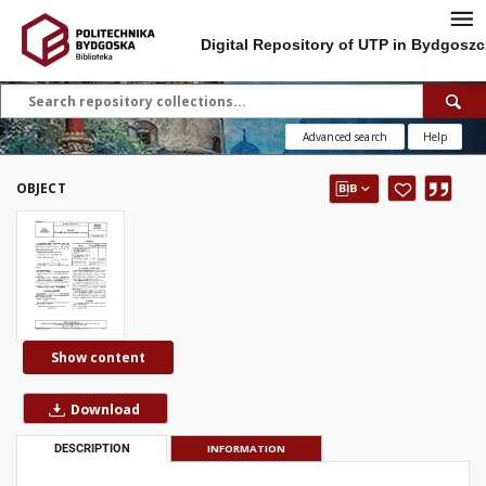
Digital Repository of UTP in Bydgoszc
Advanced search
Help
OBJECT
Show content
Download
DESCRIPTION
INFORMATION