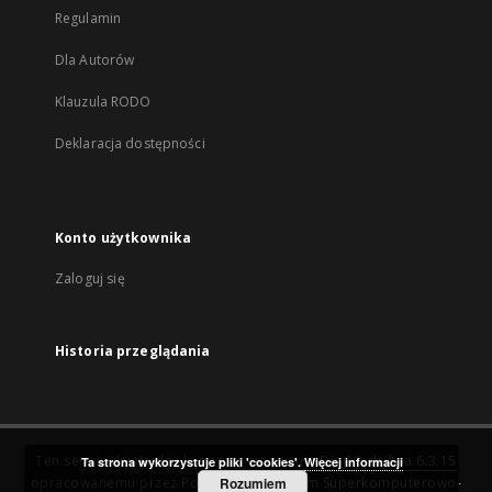
Regulamin
Dla Autorów
Klauzula RODO
Deklaracja dostępności
Konto użytkownika
Zaloguj się
Historia przeglądania
Ten serwis działa dzięki oprogramowaniu
DInGO dLibra 6.3.15
Ta strona wykorzystuje pliki 'cookies'.
Więcej informacji
opracowanemu przez
Poznańskie Centrum Superkomputerowo-
Rozumiem