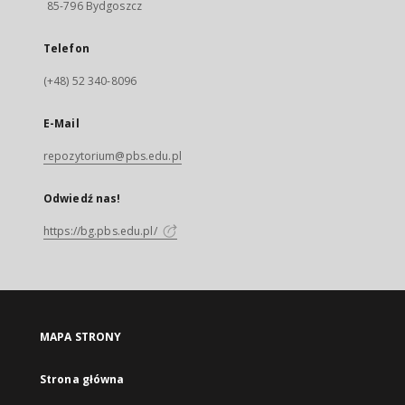
85-796 Bydgoszcz
Telefon
(+48) 52 340-8096
E-Mail
repozytorium@pbs.edu.pl
Odwiedź nas!
https://bg.pbs.edu.pl/
MAPA STRONY
Strona główna