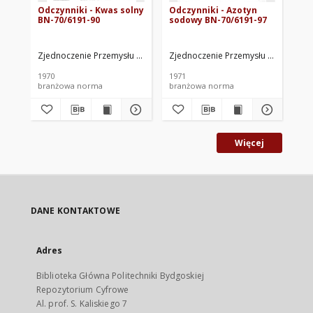
Odczynniki - Kwas solny
Odczynniki - Azotyn
Od
BN-70/6191-90
sodowy BN-70/6191-97
me
25
Zjednoczenie Przemysłu Azotowego. Oprac.
Zjednoczenie Przemysłu Azotowego
Zje
1970
1971
197
branżowa norma
branżowa norma
br
Więcej
DANE KONTAKTOWE
Adres
Biblioteka Główna Politechniki Bydgoskiej
Repozytorium Cyfrowe
Al. prof. S. Kaliskiego 7