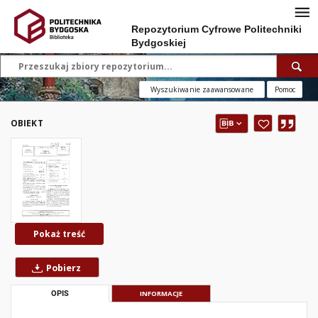
Repozytorium Cyfrowe Politechniki
Bydgoskiej
Wyszukiwanie zaawansowane
Pomoc
OBIEKT
Pokaż treść
Pobierz
OPIS
INFORMACJE