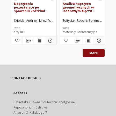
Naprężenia
Analiza naprężeń
Wł
pozostające po
geometrycznych w
me
spawaniu krótkimi
laserowym złączu
te
odcinkami, obliczane z
spawanym z
sk
zastosowaniem MES
zastosowaniem
ch
Skibicki, Andrzej
Mroziński, Stanisław. Red.
Sołtysiak, Robert
Boroński, Dariusz
Dzi
lokalnych własności
materiałowych
2015
2008
200
artykuł
materiały konferencyjne
ksi
More
CONTACT DETAILS
Address
Biblioteka Główna Politechniki Bydgoskiej
Repozytorium Cyfrowe
Al. prof. S. Kaliskiego 7