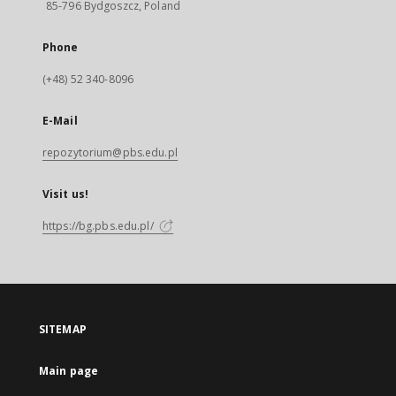
85-796 Bydgoszcz, Poland
Phone
(+48) 52 340-8096
E-Mail
repozytorium@pbs.edu.pl
Visit us!
https://bg.pbs.edu.pl/
SITEMAP
Main page