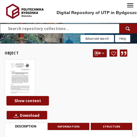
Digital Repository of UTP in Bydgoszc
Advanced search
Help
OBJECT
Show content
Download
DESCRIPTION
INFORMATION
STRUCTURE