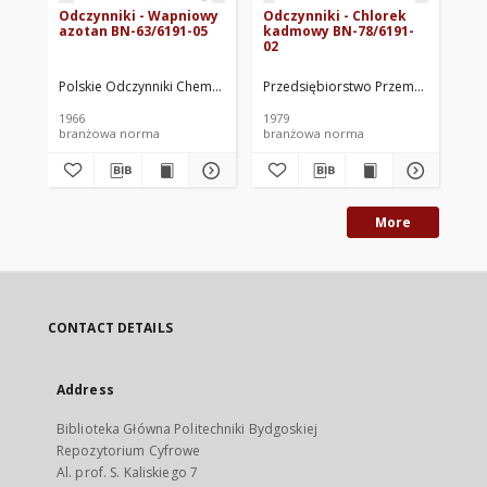
Odczynniki - Wapniowy
Odczynniki - Chlorek
Od
azotan BN-63/6191-05
kadmowy BN-78/6191-
ma
02
63
Polskie Odczynniki Chemiczne. Oprac.
Przedsiębiorstwo Przemysłowo-Hand
Pol
1966
1979
196
branżowa norma
branżowa norma
br
More
CONTACT DETAILS
Address
Biblioteka Główna Politechniki Bydgoskiej
Repozytorium Cyfrowe
Al. prof. S. Kaliskiego 7