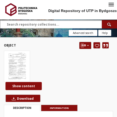
Digital Repository of UTP in Bydgoszc
Advanced search
Help
OBJECT
Show content
Download
DESCRIPTION
INFORMATION