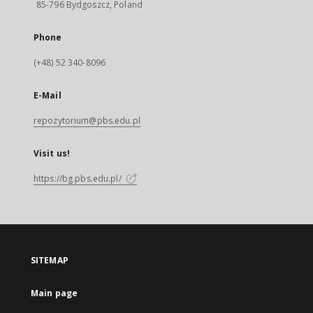
85-796 Bydgoszcz, Poland
Phone
(+48) 52 340-8096
E-Mail
repozytorium@pbs.edu.pl
Visit us!
https://bg.pbs.edu.pl/
SITEMAP
Main page