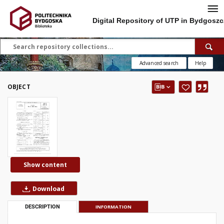
Digital Repository of UTP in Bydgoszc
Advanced search
Help
OBJECT
Show content
Download
DESCRIPTION
INFORMATION