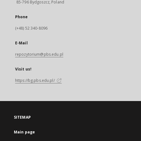
85-796 Bydgoszcz, Poland
Phone
(+48) 52 340-8096
E-Mail
repozytorium@pbs.edu.pl
Visit us!
https://bg.pbs.edu.pl/
SITEMAP
Main page