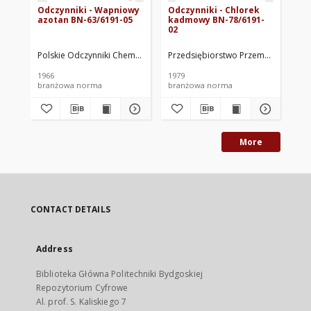
Odczynniki - Wapniowy
Odczynniki - Chlorek
Od
azotan BN-63/6191-05
kadmowy BN-78/6191-
ma
02
63
Polskie Odczynniki Chemiczne. Oprac.
Przedsiębiorstwo Przemysłowo-Hand
Pol
1966
1979
196
branżowa norma
branżowa norma
br
More
CONTACT DETAILS
Address
Biblioteka Główna Politechniki Bydgoskiej
Repozytorium Cyfrowe
Al. prof. S. Kaliskiego 7