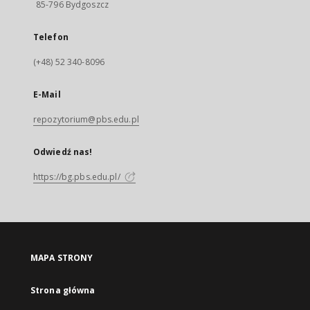
85-796 Bydgoszcz
Telefon
(+48) 52 340-8096
E-Mail
repozytorium@pbs.edu.pl
Odwiedź nas!
https://bg.pbs.edu.pl/
MAPA STRONY
Strona główna