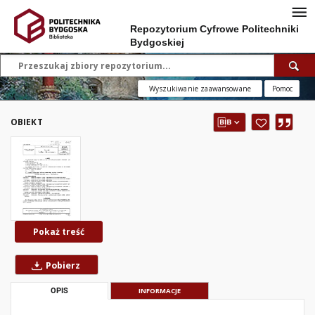
Repozytorium Cyfrowe Politechniki
Bydgoskiej
Wyszukiwanie zaawansowane
Pomoc
OBIEKT
Pokaż treść
Pobierz
OPIS
INFORMACJE