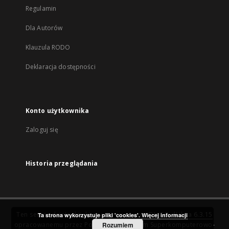
Regulamin
Dla Autorów
Klauzula RODO
Deklaracja dostępności
Konto użytkownika
Zaloguj się
Historia przeglądania
Ten serwis działa dzięki oprogramowaniu
DInGO dLibra 6.3.15
Ta strona wykorzystuje pliki 'cookies'.
Więcej informacji
opracowanemu przez
Poznańskie Centrum Superkomputerowo-
Rozumiem