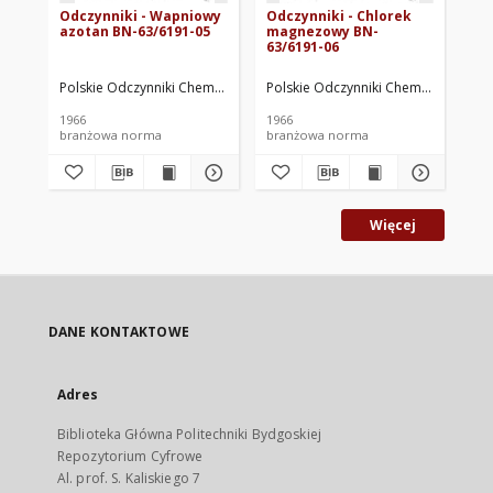
Odczynniki - Wapniowy
Odczynniki - Chlorek
Od
azotan BN-63/6191-05
magnezowy BN-
Dw
63/6191-06
BN
Polskie Odczynniki Chemiczne. Oprac.
Polskie Odczynniki Chemiczne. Opra
Pol
1966
1966
196
branżowa norma
branżowa norma
br
Więcej
DANE KONTAKTOWE
Adres
Biblioteka Główna Politechniki Bydgoskiej
Repozytorium Cyfrowe
Al. prof. S. Kaliskiego 7