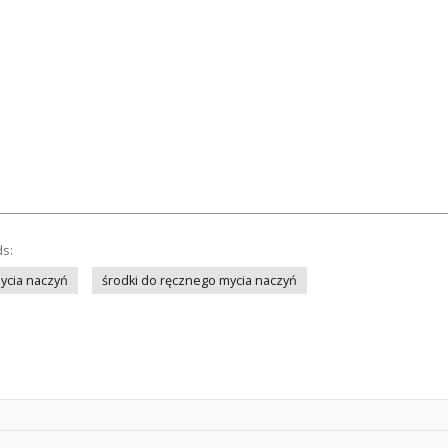
ds:
ycia naczyń
środki do ręcznego mycia naczyń