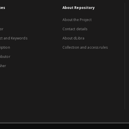
xes
About Repository
About the Project
or
Contact details
ct and Keywords
About dLibra
iption
Collection and access rules
ibutor
sher