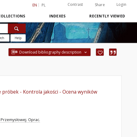
Contrast
Login
Share
EN
PL
COLLECTIONS
INDEXES
RECENTLY VIEWED
rch
Help
Download bibliography description
e próbek - Kontrola jakości - Ocena wyników
i Przemysłowej. Oprac.