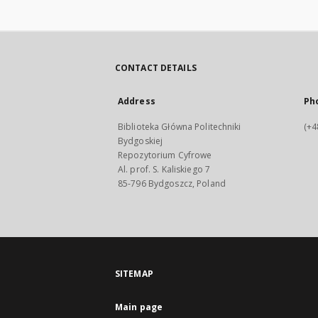
CONTACT DETAILS
Address
Ph
Biblioteka Główna Politechniki
(+4
Bydgoskiej
Repozytorium Cyfrowe
Al. prof. S. Kaliskiego 7
85-796 Bydgoszcz, Poland
SITEMAP
Main page