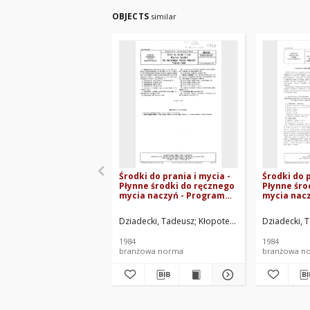
OBJECTS
similar
Środki do prania i mycia -
Środki do p
Płynne środki do ręcznego
Płynne śro
mycia naczyń - Program
mycia nacz
badań BN-84/6143-01.02
ogólnej za
substancji
Dziadecki, Tadeusz
Kłopotek, Alojzy
Dziadecki, 
Boliński, L
powierzch
BN-84/6143
1984
1984
branżowa norma
branżowa n