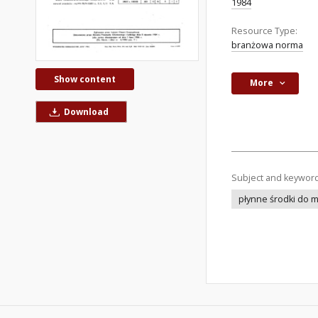
1984
Resource Type:
branżowa norma
Show content
More
Download
Subject and keywor
płynne środki do m