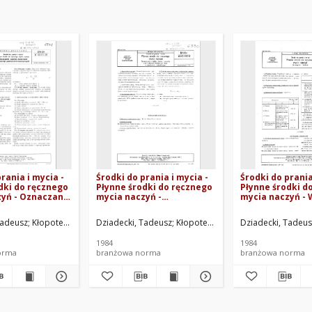
rania i mycia -
Środki do prania i mycia -
Środki do prania
dki do ręcznego
Płynne środki do ręcznego
Płynne środki d
yń - Oznaczanie
mycia naczyń -
mycia naczyń -
wartości
Sprawdzanie wygladu,
i badania BN-84
barwy i zapachu oraz
Tadeusz
echosław
Kłopotek, Alojzy
Szaniawski, Czesław
Dziadecki, Tadeusz
Boliński, Lechosław
Instytut Chemii Przemysłowej. Oprac.
Kłopotek, Alojzy
Szaniawski, Czesław
Dziadecki, Tadeus
Boliński, Lechosł
Instytut Che
niowoczynnych
ustalenie rzeczywistej
-01.05
masy w opakowaniu
1984
1984
jednostkowym BN-84/6143-
orma
branżowa norma
branżowa norma
01.04