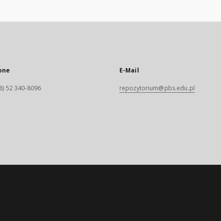
one
E-Mail
8) 52 340-8096
repozytorium@pbs.edu.pl