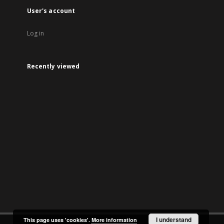
User's account
Log in
Recently viewed
I understand
This page uses 'cookies'.
More information