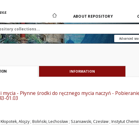
zcz
ABOUT REPOSITORY
Advanced sea
INFORMATION
ION
 i mycia - Płynne środki do ręcznego mycia naczyń - Pobierani
43-01.03
Kłopotek, Alojzy
;
Boliński, Lechosław
;
Szaniawski, Czesław
;
Instytut Chemi