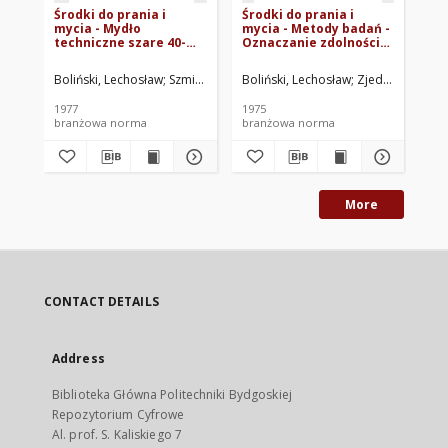
Środki do prania i
Środki do prania i
Śro
mycia - Mydło
mycia - Metody badań -
my
techniczne szare 40-
Oznaczanie zdolności
Oz
procentowe BN-
ochronnej przed
ro
76/6141-07
zaszarzaniem tkaniny
wo
Boliński, Lechosław
Szmidtgal, Eugeniusz
Boliński, Lechosław
Szaniawski, Czesław
Zjednoczenie P
Instyt
Zje
bawełnianej BN-
do
74/6140-06
03
1977
1975
197
branżowa norma
branżowa norma
br
More
CONTACT DETAILS
Address
Biblioteka Główna Politechniki Bydgoskiej
Repozytorium Cyfrowe
Al. prof. S. Kaliskiego 7