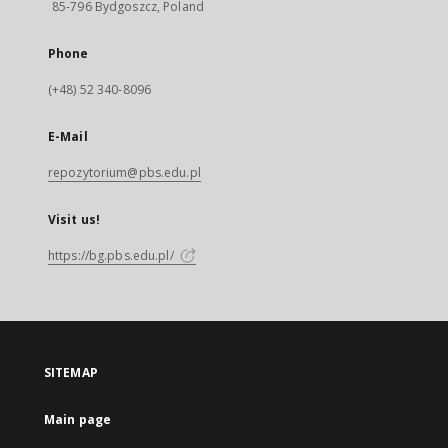
85-796 Bydgoszcz, Poland
Phone
(+48) 52 340-8096
E-Mail
repozytorium@pbs.edu.pl
Visit us!
https://bg.pbs.edu.pl/
SITEMAP
Main page