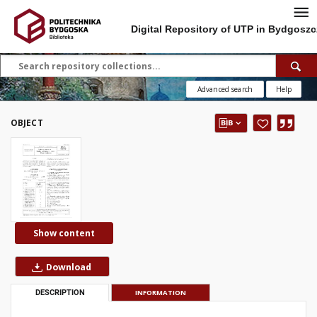
Digital Repository of UTP in Bydgoszc
Advanced search
Help
OBJECT
Show content
Download
DESCRIPTION
INFORMATION