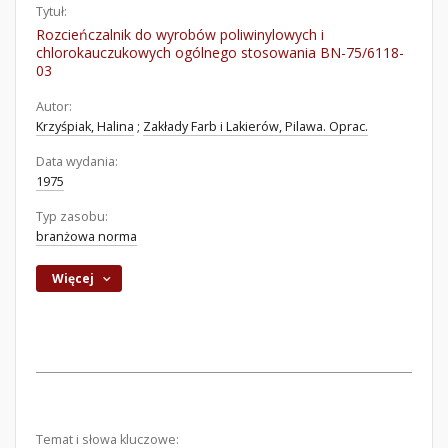
Tytuł:
Rozcieńczalnik do wyrobów poliwinylowych i
chlorokauczukowych ogólnego stosowania BN-75/6118-
03
Autor:
Krzyśpiak, Halina
;
Zakłady Farb i Lakierów, Pilawa. Oprac.
Data wydania:
1975
Typ zasobu:
branżowa norma
Więcej
Temat i słowa kluczowe: