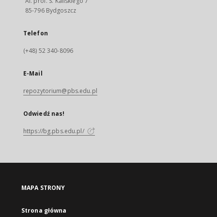
Al. prof. S. Kaliskiego 7
85-796 Bydgoszcz
Telefon
(+48) 52 340-8096
E-Mail
repozytorium@pbs.edu.pl
Odwiedź nas!
https://bg.pbs.edu.pl/
MAPA STRONY
Strona główna