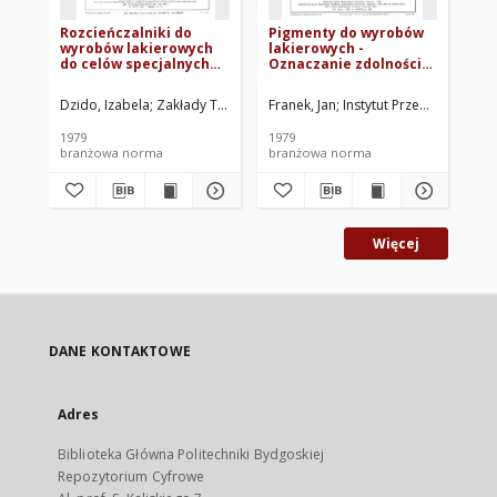
Rozcieńczalniki do
Pigmenty do wyrobów
Pi
wyrobów lakierowych
lakierowych -
la
do celów specjalnych
Oznaczanie zdolności
Oz
BN-78/6118-22
rozbielania i krycia
uc
białych pigmentów
79
Dzido, Izabela
Zakłady Tworzyw i Farb PRONIT, Pionki, Zakład Zamie
Franek, Jan
Instytut Przemysłu Tworz
Kam
metodą fotometryczną
BN-79/6046-16
1979
1979
197
branżowa norma
branżowa norma
br
Więcej
DANE KONTAKTOWE
Adres
Biblioteka Główna Politechniki Bydgoskiej
Repozytorium Cyfrowe