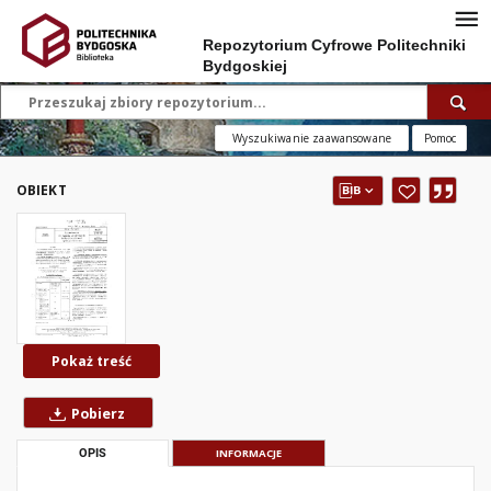
Repozytorium Cyfrowe Politechniki
Bydgoskiej
Wyszukiwanie zaawansowane
Pomoc
OBIEKT
Pokaż treść
Pobierz
OPIS
INFORMACJE