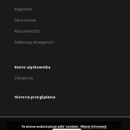
Regulamin
Dla Autorów
Klauzula RODO
Deklaracja dostępności
Konto użytkownika
Zaloguj się
Historia przeglądania
Ten serwis działa dzięki oprogramowaniu
DInGO dLibra 6.3.15
Ta strona wykorzystuje pliki 'cookies'.
Więcej informacji