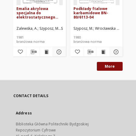
Emalia akrylowa
Podkłady ftalowe
Ro
specjalna do
karbamidowe BN-
wy
elektrostatycznego
80/6113-04
do
natrysku, biała BN-
BN
80/6115-77
Zalewska, A.
Szyposz, M.
Szymańska, G.
Szyposz, M.
Wrocławska Fabryka Farb i 
Wrocławska Fabryka Far
Dzi
1981
1980
197
branżowa norma
branżowa norma
br
More
CONTACT DETAILS
Address
Biblioteka Główna Politechniki Bydgoskiej
Repozytorium Cyfrowe