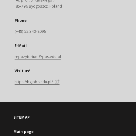
Al. prof. S. Kaliskiego 7
85-796 Bydgoszcz, Poland
Phone
(+48) 52 340-8096
E-Mail
repozytorium@pbs.edu.pl
Visit us!
https://bg.pbs.edu.pl/
SITEMAP
Main page