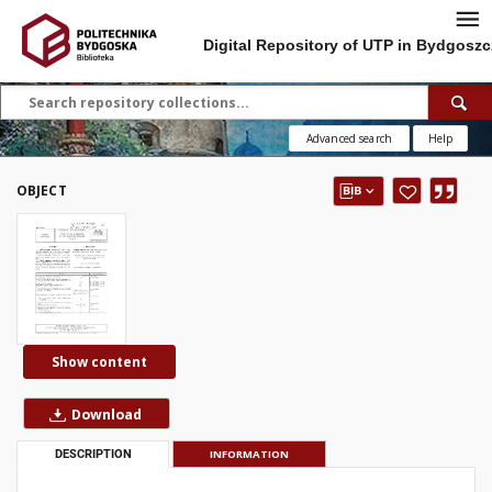
Digital Repository of UTP in Bydgoszc
Advanced search
Help
OBJECT
Show content
Download
DESCRIPTION
INFORMATION