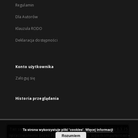
Regulamin
Dla Autorów
Klauzula RODO
Deklaracja dostępności
Konto użytkownika
Zaloguj się
Historia przeglądania
Ten serwis działa dzięki oprogramowaniu
DInGO dLibra 6.3.15
Ta strona wykorzystuje pliki 'cookies'.
Więcej informacji
opracowanemu przez
Poznańskie Centrum Superkomputerowo-
Rozumiem