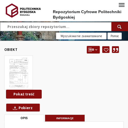
Repozytorium Cyfrowe Politechniki
Bydgoskiej
Wyszukiwanie zaawansowane
Pomoc
OBIEKT
Pokaż treść
Pobierz
OPIS
INFORMACJE