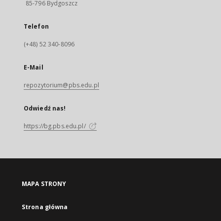
85-796 Bydgoszcz
Telefon
(+48) 52 340-8096
E-Mail
repozytorium@pbs.edu.pl
Odwiedź nas!
https://bg.pbs.edu.pl/
MAPA STRONY
Strona główna