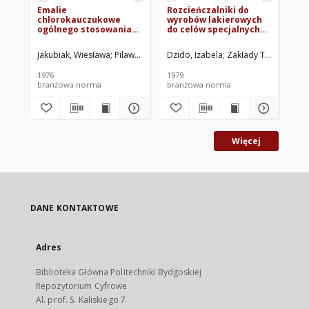
Emalie
Rozcieńczalniki do
Pi
chlorokauczukowe
wyrobów lakierowych
la
ogólnego stosowania
do celów specjalnych
Oz
BN-76/6115-17
BN-78/6118-22
roz
bi
Jakubiak, Wiesława
Pilawskie Zakłady Farb i Lakierów. Oprac.
Dzido, Izabela
Zakłady Tworzyw i F
Fra
me
BN
1976
1979
197
branżowa norma
branżowa norma
br
Więcej
DANE KONTAKTOWE
Adres
Biblioteka Główna Politechniki Bydgoskiej
Repozytorium Cyfrowe
Al. prof. S. Kaliskiego 7