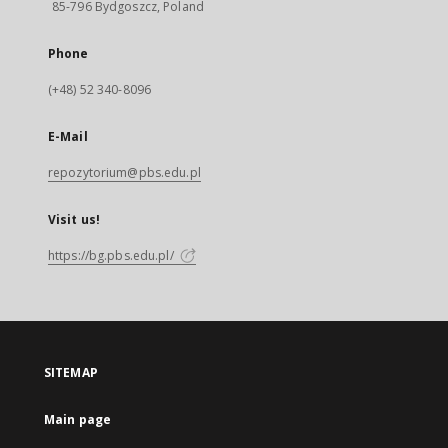
85-796 Bydgoszcz, Poland
Phone
(+48) 52 340-8096
E-Mail
repozytorium@pbs.edu.pl
Visit us!
https://bg.pbs.edu.pl/
SITEMAP
Main page