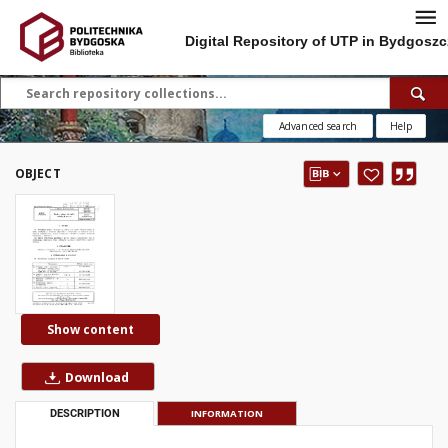
Digital Repository of UTP in Bydgoszc
Advanced search
Help
OBJECT
Show content
Download
DESCRIPTION
INFORMATION