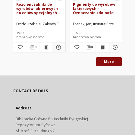
Rozcieńczalniki do
Pigmenty do wyrobów
Pi
wyrobów lakierowych
lakierowych -
la
do celów specjalnych
Oznaczanie zdolności
Oz
BN-78/6118-22
rozbielania i krycia
uc
białych pigmentów
79
Dzido, Izabela
Zakłady Tworzyw i Farb PRONIT, Pionki, Zakład Zamie
Franek, Jan
Instytut Przemysłu Tworz
Kam
metodą fotometryczną
BN-79/6046-16
1979
1979
197
branżowa norma
branżowa norma
br
More
CONTACT DETAILS
Address
Biblioteka Główna Politechniki Bydgoskiej
Repozytorium Cyfrowe
Al. prof. S. Kaliskiego 7