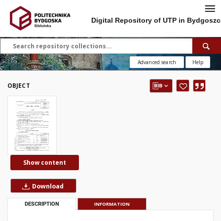
Digital Repository of UTP in Bydgoszc
Advanced search
Help
OBJECT
Show content
Download
DESCRIPTION
INFORMATION