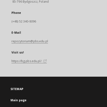
85-796 Bydgoszcz, Poland
Phone
(+48) 52 340-8096
E-Mail
repozytorium@pbs.edu.pl
Visit us!
https://bg.pbs.edu.pl/
SITEMAP
Main page