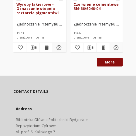
Wyroby lakierowe -
Czerwienie cementowe
La
Oznaczanie stopnia
BN-66/6046-04
do
roztarcia pigmentów i
43
wypełniaczy przy użyciu
grindometru BN-
Zjednoczenie Przemysłu Farb i Lakierów. Oprac.
Zjednoczenie Przemysłu Farb i Laki
Zje
72/6110-09
1973
1966
197
branżowa norma
branżowa norma
br
More
CONTACT DETAILS
Address
Biblioteka Główna Politechniki Bydgoskiej
Repozytorium Cyfrowe
Al. prof. S. Kaliskiego 7