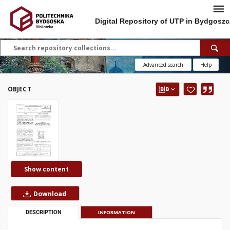
Digital Repository of UTP in Bydgoszc
Advanced search
Help
OBJECT
Show content
Download
DESCRIPTION
INFORMATION