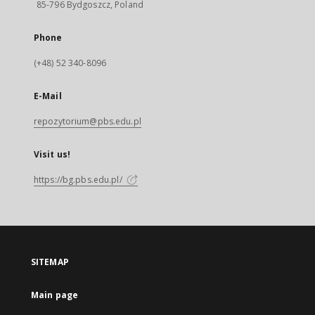
85-796 Bydgoszcz, Poland
Phone
(+48) 52 340-8096
E-Mail
repozytorium@pbs.edu.pl
Visit us!
https://bg.pbs.edu.pl/
SITEMAP
Main page