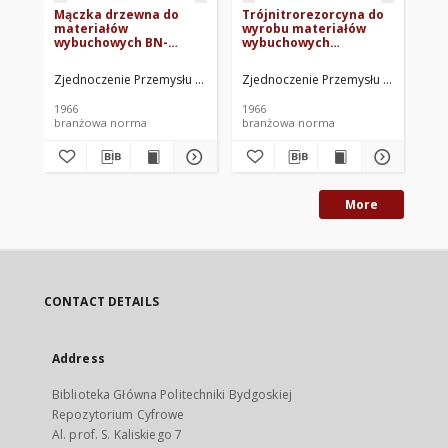
Mączka drzewna do
Trójnitrorezorcyna do
Nit
materiałów
wyrobu materiałów
Pr
wybuchowych BN-
wybuchowych
do
63/6099-01
inicjujących BN-
66/6099-04
Zjednoczenie Przemysłu Organicznego i Tworzyw Sztucznych "Erg". O
Zjednoczenie Przemysłu Organiczneg
Zje
1966
1966
196
branżowa norma
branżowa norma
br
More
CONTACT DETAILS
Address
Biblioteka Główna Politechniki Bydgoskiej
Repozytorium Cyfrowe
Al. prof. S. Kaliskiego 7