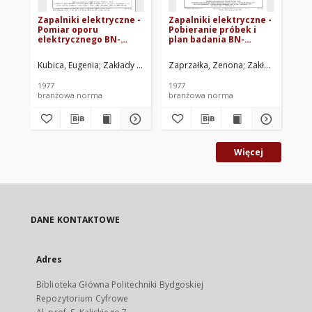
Zapalniki elektryczne -
Zapalniki elektryczne -
Gó
Pomiar oporu
Pobieranie próbek i
el
elektrycznego BN-
plan badania BN-
Sp
77/6094-06
76/6094-17
ze
za
Kubica, Eugenia
Zakłady Tworzyw Sztucznych ERG w Tychach-Bieruniu
Zaprzałka, Zenona
Zakłady Tworzyw
Chu
i 
BN
1977
1977
198
branżowa norma
branżowa norma
br
Więcej
DANE KONTAKTOWE
Adres
Biblioteka Główna Politechniki Bydgoskiej
Repozytorium Cyfrowe