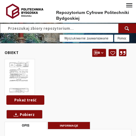
Repozytorium Cyfrowe Politechniki
Bydgoskiej
Wyszukiwanie zaawansowane
Pomoc
OBIEKT
Pokaż treść
Pobierz
OPIS
INFORMACJE