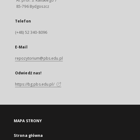
Al. prof. S. Kaliskiego 7
85-796 Bydgoszcz
Telefon
(+48) 52 340-8096
E-Mail
repozytorium@pbs.edu.pl
Odwiedź nas!
https://bg.pbs.edu.pl/
MAPA STRONY
Strona główna