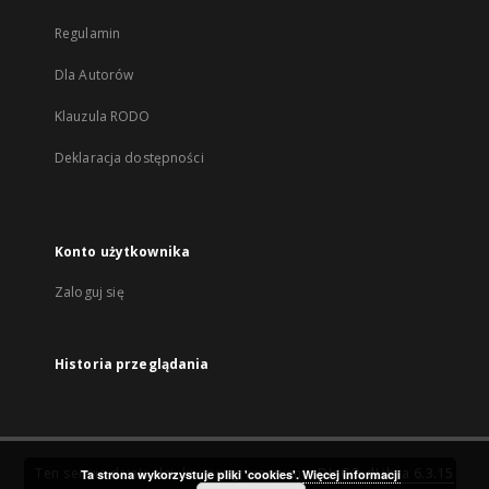
Regulamin
Dla Autorów
Klauzula RODO
Deklaracja dostępności
Konto użytkownika
Zaloguj się
Historia przeglądania
Ten serwis działa dzięki oprogramowaniu
DInGO dLibra 6.3.15
Ta strona wykorzystuje pliki 'cookies'.
Więcej informacji