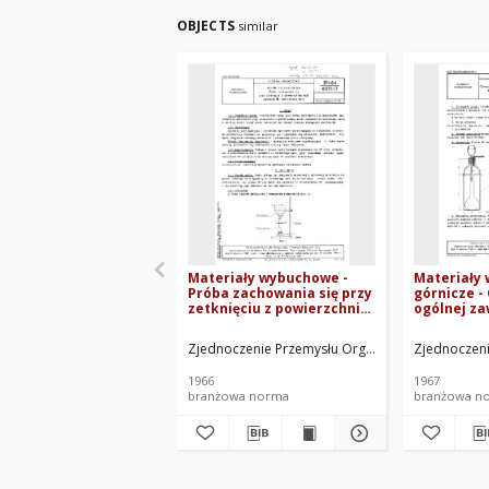
OBJECTS
similar
Materiały wybuchowe -
Materiały
Próba zachowania się przy
górnicze -
zetknięciu z powierzchnią
ogólnej za
stali ogrzanej do
składnikó
czerwonego żaru BN-
nierozpus
Zjednoczenie Przemysłu Organicznego i Tworzyw 
Zjednoczeni
64/6091-17
benzenie l
i w wodzie
1966
1967
branżowa norma
branżowa n