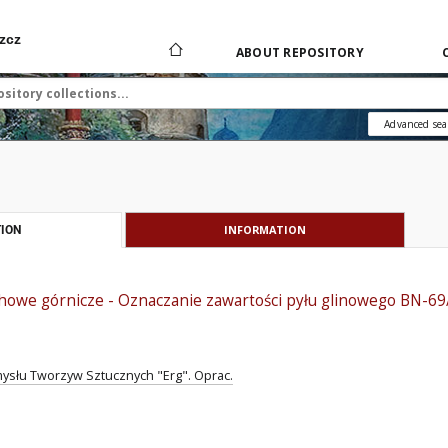
zcz
ABOUT REPOSITORY
Advanced sea
INFORMATION
ION
howe górnicze - Oznaczanie zawartości pyłu glinowego BN-6
ysłu Tworzyw Sztucznych "Erg". Oprac.