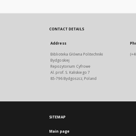
CONTACT DETAILS
Address
Ph
Biblioteka Główna Politechniki
(+4
Bydgoskiej
Repozytorium Cyfrowe
Al. prof. S. Kaliskiego 7
85-796 Bydgoszcz, Poland
SITEMAP
Main page