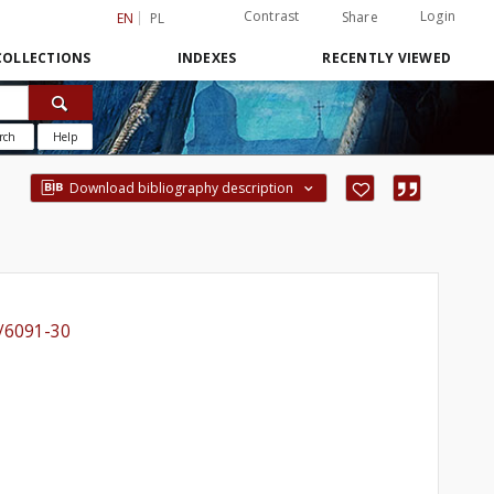
Contrast
Login
Share
EN
PL
COLLECTIONS
INDEXES
RECENTLY VIEWED
rch
Help
Download bibliography description
9/6091-30