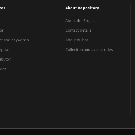
xes
About Repository
About the Project
or
Contact details
ct and Keywords
About dLibra
iption
Collection and access rules
ibutor
sher