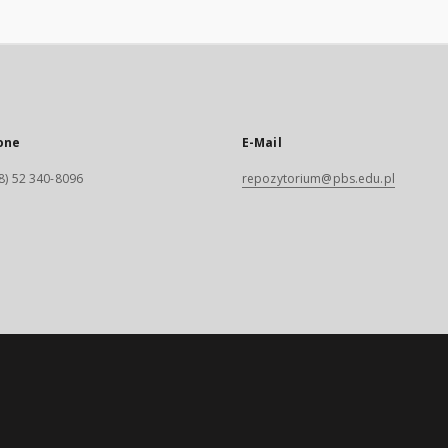
one
E-Mail
8) 52 340-8096
repozytorium@pbs.edu.pl