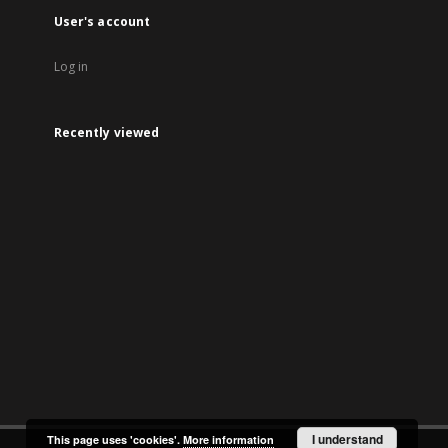
User's account
Log in
Recently viewed
I understand
This page uses 'cookies'.
More information