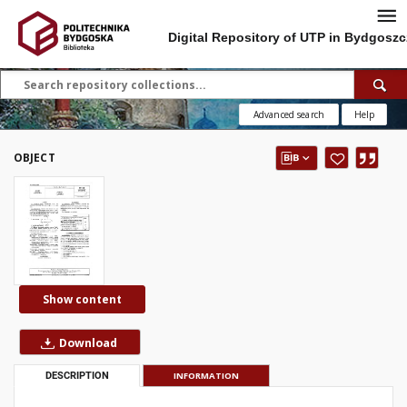
Digital Repository of UTP in Bydgoszc
Advanced search
Help
OBJECT
Show content
Download
DESCRIPTION
INFORMATION