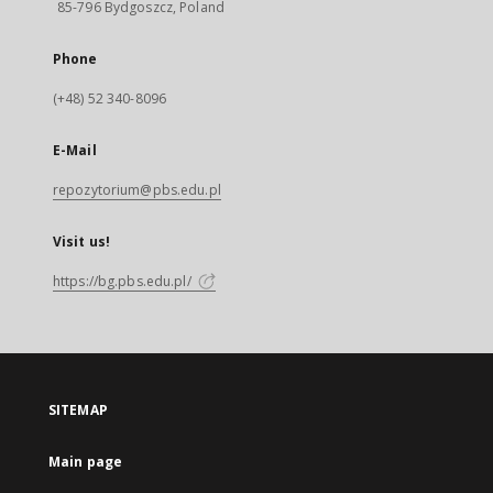
85-796 Bydgoszcz, Poland
Phone
(+48) 52 340-8096
E-Mail
repozytorium@pbs.edu.pl
Visit us!
https://bg.pbs.edu.pl/
SITEMAP
Main page