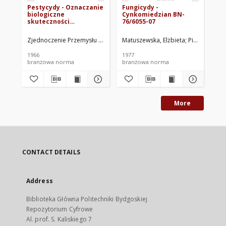
Pestycydy - Oznaczanie
Fungicydy -
Bi
biologiczne
Cynkomiedzian BN-
oz
skuteczności
76/6055-07
to
grzybobójczych
pe
organicznych środków
sz
Zjednoczenie Przemysłu Organicznego i Tworzyw Sztucznych "Erg". O
Matuszewska, Elżbieta
Pierzchała, Al
Pań
opryskowych na
07
Alternaria tenuis BN-
1966
1977
63/6052-01
branżowa norma
branżowa norma
br
More
CONTACT DETAILS
Address
Biblioteka Główna Politechniki Bydgoskiej
Repozytorium Cyfrowe
Al. prof. S. Kaliskiego 7