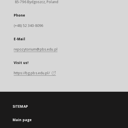
85-796 Bydgoszcz, Poland
Phone
(+48) 52 340-8096
E-Mail
repozytorium@pbs.edu.pl
Visit us!
https://bg.pbs.edu.pl/
SITEMAP
Main page