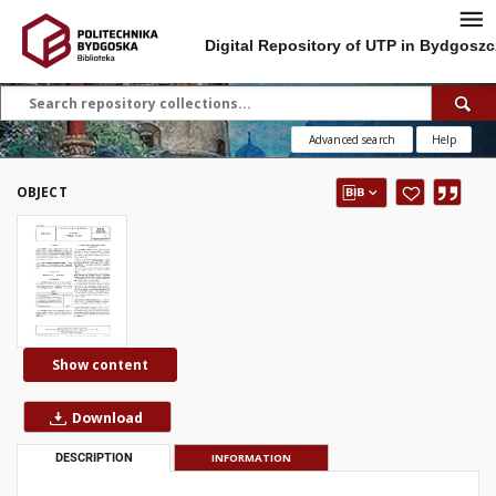
Digital Repository of UTP in Bydgoszc
Advanced search
Help
OBJECT
Show content
Download
DESCRIPTION
INFORMATION