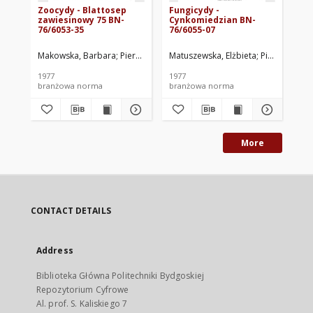
Zoocydy - Blattosep
Fungicydy -
Zo
zawiesinowy 75 BN-
Cynkomiedzian BN-
BN
76/6053-35
76/6055-07
Makowska, Barbara
Pierzchała, Alicja
Matuszewska, Elżbieta
Zakłady Chemiczne ORGANIKA-
Pierzchała, Al
Pie
1977
1977
197
branżowa norma
branżowa norma
br
More
CONTACT DETAILS
Address
Biblioteka Główna Politechniki Bydgoskiej
Repozytorium Cyfrowe
Al. prof. S. Kaliskiego 7