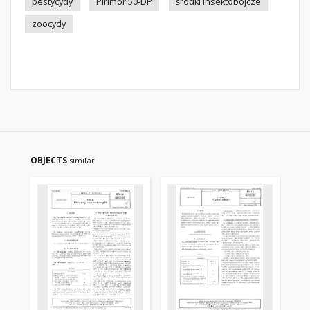
pestycydy
Pirimor 50-DP
środki insektobójcze
zoocydy
OBJECTS
similar