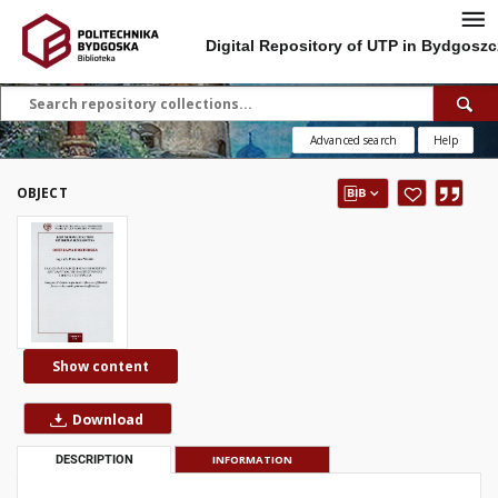
Digital Repository of UTP in Bydgoszc
Advanced search
Help
OBJECT
Show content
Download
DESCRIPTION
INFORMATION