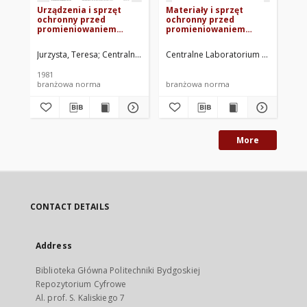
Urządzenia i sprzęt
Materiały i sprzęt
Mat
ochronny przed
ochronny przed
oc
promieniowaniem
promieniowaniem
pr
jonizującym -
jonizującym -
jo
Manipulatory do pracy
Manipulatory
ma
Jurzysta, Teresa
Centralne Laboratorium Ochrony Radiologicznej. Op
Centralne Laboratorium Ochrony Rad
Cen
z substancjami
pistoletowe BN-
pi
promieniotwórczymi z
65/3433-02
65
1981
odległości - Rzędy
branżowa norma
branżowa norma
br
udźwigów BN-81/3433-
04
More
CONTACT DETAILS
Address
Biblioteka Główna Politechniki Bydgoskiej
Repozytorium Cyfrowe
Al. prof. S. Kaliskiego 7