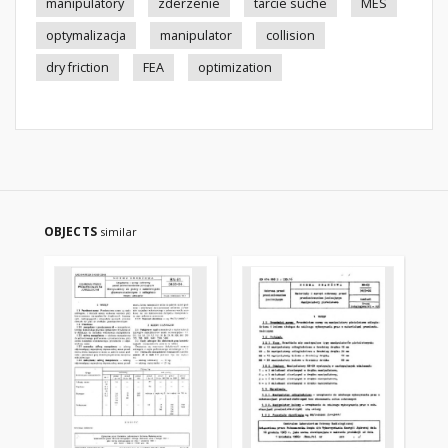
manipulatory
zderzenie
tarcie suche
MES
optymalizacja
manipulator
collision
dry friction
FEA
optimization
OBJECTS
similar