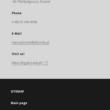
85-796 Bydgoszcz, Poland
Phone
(+48) 52 340-8096
E-Mail
repozytorium@pbs.edu.pl
Visit us!
https://bg.pbs.edu.pl/
SITEMAP
Main page