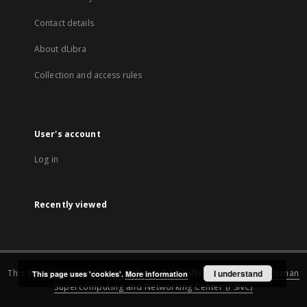
Contact details
About dLibra
Collection and access rules
User's account
Log in
Recently viewed
This service runs on
DInGO dLibra 6.3.15
software created by
I understand
Poznan
This page uses 'cookies'.
More information
Supercomputing and Networking Center (PSNC)