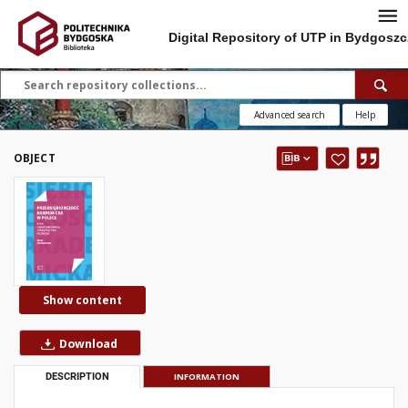
Digital Repository of UTP in Bydgoszc
Advanced search
Help
OBJECT
Show content
Download
DESCRIPTION
INFORMATION