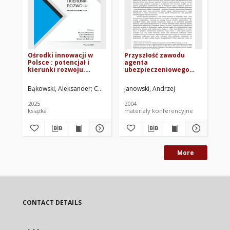
Ośrodki innowacji w
Przyszłość zawodu
Ro
Polsce : potencjał i
agenta
pr
kierunki rozwoju.
ubezpieczeniowego
ze
Wyniki badania 2024
jako partnera w
go
działalności
ro
Bąkowski, Aleksander
Chwiałkowski, Wojciech
Janowski, Andrzej
Komarnicka, Anna
Ma
Zaw
operacyjnej
int
przedsiębiorstwa
Eu
2025
2004
200
książka
materiały konferencyjne
ksi
More
CONTACT DETAILS