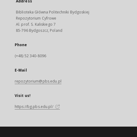
Address
Biblioteka Główna Politechniki Bydgoskiej
Repozytorium Cyfrowe
Al. prof. S. Kaliskiego 7
85-796 Bydgoszcz, Poland
Phone
(+48) 52 340-8096
E-Mail
repozytorium@pbs.edu.pl
Visit us!
https://bg.pbs.edu.pl/