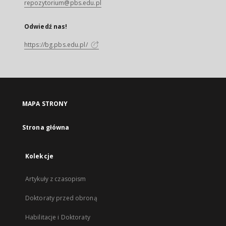
repozytorium@pbs.edu.pl
Odwiedź nas!
https://bg.pbs.edu.pl/
MAPA STRONY
Strona główna
Kolekcje
Artykuły z czasopism
Doktoraty przed obroną
Habilitacje i Doktoraty