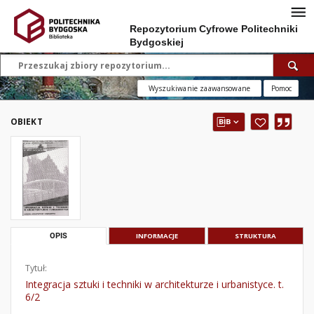
Repozytorium Cyfrowe Politechniki
Bydgoskiej
Wyszukiwanie zaawansowane
Pomoc
OBIEKT
OPIS
INFORMACJE
STRUKTURA
Tytuł:
Integracja sztuki i techniki w architekturze i urbanistyce. t.
6/2